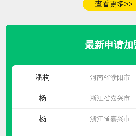
查看更多>>
周
无
罗小姐
北京市市辖区大兴
最新申请加
潘构
河南省濮阳市
罗曼缔克瓷砖
潘构
河南省濮阳市
预算参考：
5~50万元
杨
浙江省嘉兴市
电话：
暂无
申请加盟
杨
浙江省嘉兴市
杨
浙江省嘉兴市