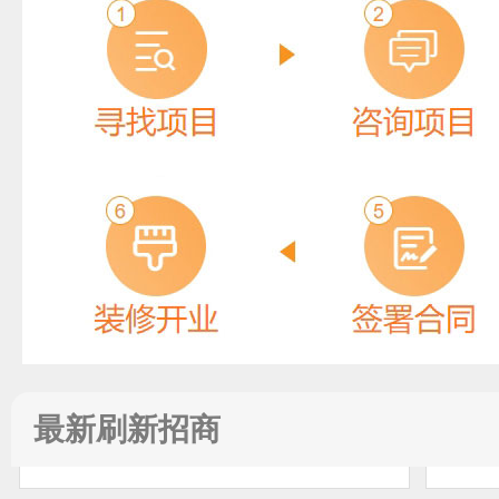
天泽智联TanZer
预算参考：
15~50万元
电话：
暂无
申请加盟
最新刷新招商