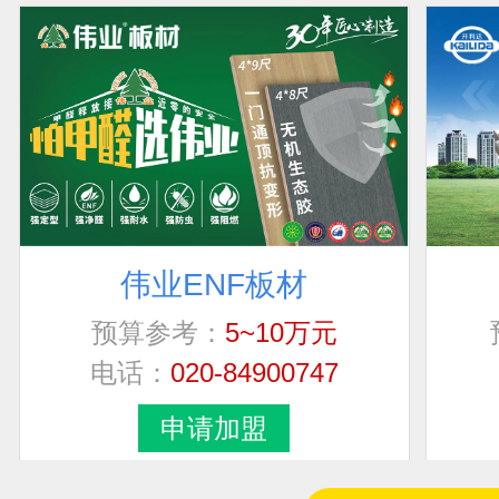
伟业ENF板材
联系人
加盟地区
预算参考：
5~10万元
电话：
020-84900747
女士
河南省郑州市中原
申请加盟
夏红兵
江苏省无锡市