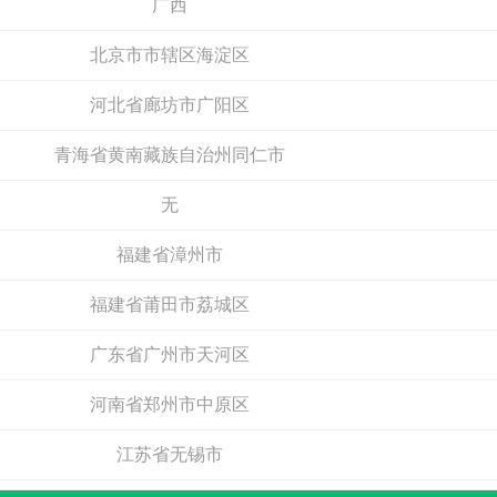
北京市市辖区海淀区
河北省廊坊市广阳区
青海省黄南藏族自治州同仁市
无
科凡高定
福建省漳州市
亚通Aton
预算参考：
18~40万元
预算参考：
15~40万元
福建省莆田市荔城区
电话：
180-3889-7177
电话：
0591-8805-172
申请加盟
申请加盟
广东省广州市天河区
河南省郑州市中原区
江苏省无锡市
无