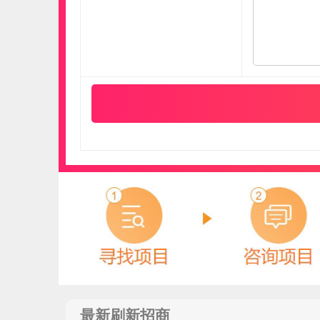
雅轩artlandspace
预算参考：
5~30万元
电话：
021-51082835
申请加盟
最新刷新招商