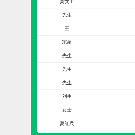
先生
王
宋超
先生
雅轩artlandspace
先生
预算参考：
5~30万元
先生
电话：
021-51082835
申请加盟
刘生
女士
夏红兵
周