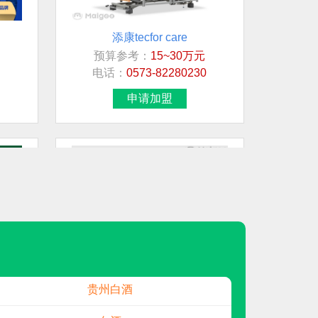
添康tecfor care
预算参考：
15~30万元
想加盟行业/品牌
电话：
0573-82280230
白酒
申请加盟
中式快餐
地面材料
连锁超市
日用/生活品
民兴电缆
青岛环球Global Belt
预算参考：
10~20万元
贵州白酒
电话：
400-689-7689
申请加盟
白酒