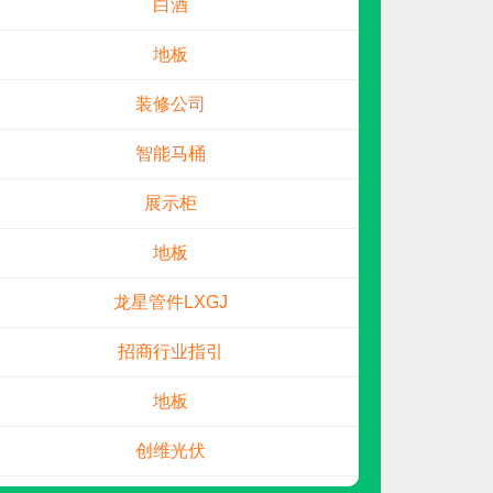
地板
装修公司
智能马桶
展示柜
地板
肯帝亚KENTIER
预算参考：
30~80万元
龙星管件LXGJ
1
电话：
4006-026-011
申请加盟
招商行业指引
地板
创维光伏
母婴店