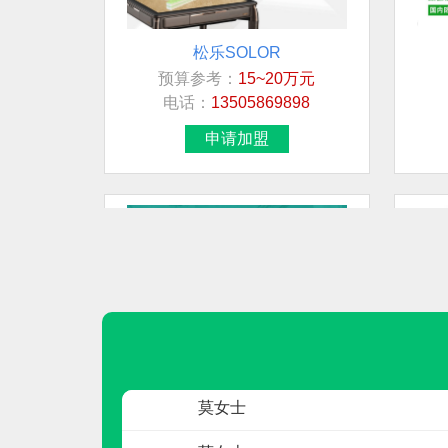
松乐SOLOR
预算参考：
15~20万元
联系人
电话：
13505869898
陈月华
申请加盟
张刚
先生
先生
卢先生
房
高通阀门GTVF
预算参考：
15~30万元
莫女士
电话：
暂无
申请加盟
莫女士