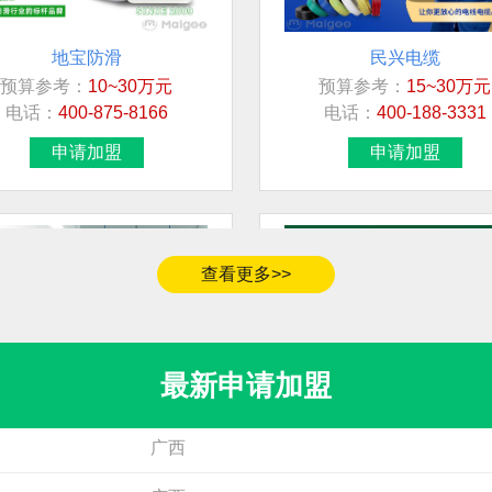
地宝防滑
民兴电缆
预算参考：
10~30万元
预算参考：
15~30万元
加盟地区
电话：
400-875-8166
电话：
400-188-3331
浙江省杭州市萧山区
申请加盟
申请加盟
甘肃省嘉峪关市
广东省深圳市南山区
江西省鹰潭市
查看更多>>
四川省
河南省商丘市永城市
凯悦医用门
伟业ENF板材
最新申请加盟
预算参考：
20~50万元
预算参考：
5~10万元
广西
电话：
13606791608
电话：
020-84900747
申请加盟
申请加盟
广西