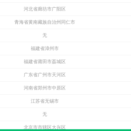
河北省廊坊市广阳区
电话：
暂无
电话：
暂无
申请加盟
申请加盟
青海省黄南藏族自治州同仁市
无
福建省漳州市
福建省莆田市荔城区
广东省广州市天河区
科凡高定
河南省郑州市中原区
肯帝亚KENTIER
预算参考：
18~40万元
预算参考：
30~80万元
江苏省无锡市
电话：
180-3889-7177
电话：
4006-026-011
申请加盟
申请加盟
无
北京市市辖区大兴区