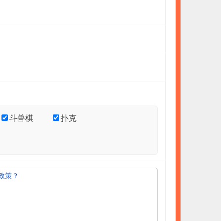
斗兽棋
扑克