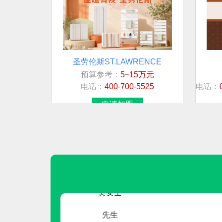
圣劳伦斯ST.LAWRENCE
预算参考：
5~15万元
联系人
电话：
400-700-5525
电话：
先生
申请加盟
卢先生
房
莫女士
莫女士
先生
欧荔
预算参考：
15~30万元