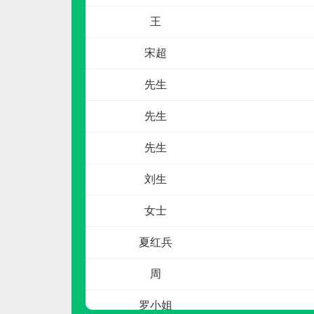
王
电话：
13929206992
申请加盟
宋超
先生
先生
先生
刘生
安心地板
女士
预算参考：
40~70万元
夏红兵
电话：
400-672-5818
申请加盟
周
罗小姐