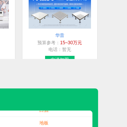
华昔
预算参考：
15~30万元
想加盟行业/品牌
电话：
暂无
连锁超市
申请加盟
日用/生活品
民兴电缆
贵州白酒
白酒
地板
南飞NCNF
预算参考：
10~1000万元