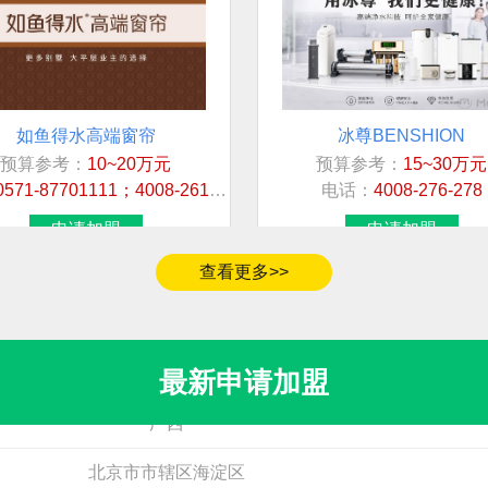
如鱼得水高端窗帘
冰尊BENSHION
预算参考：
10~20万元
预算参考：
15~30万元
加盟地区
0571-87701111；4008-261-488
电话：
4008-276-278
江西省鹰潭市
申请加盟
申请加盟
四川省
查看更多>>
河南省商丘市永城市
广西
最新申请加盟
广西
北京市市辖区海淀区
中隅涂料ZHONGYU
高通阀门GTVF
预算参考：
5~20万元
预算参考：
15~30万元