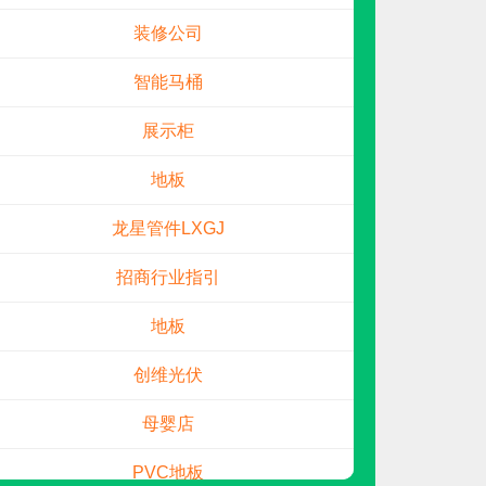
装修公司
电话：
暂无
申请加盟
智能马桶
展示柜
地板
龙星管件LXGJ
招商行业指引
地板
圣科
预算参考：
15~30万元
创维光伏
电话：
暂无
申请加盟
母婴店
PVC地板