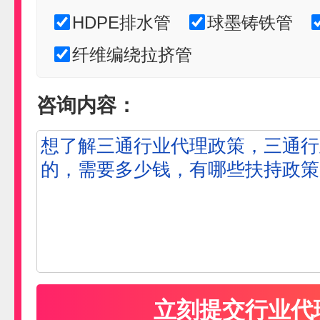
HDPE排水管
球墨铸铁管
纤维编绕拉挤管
咨询内容：