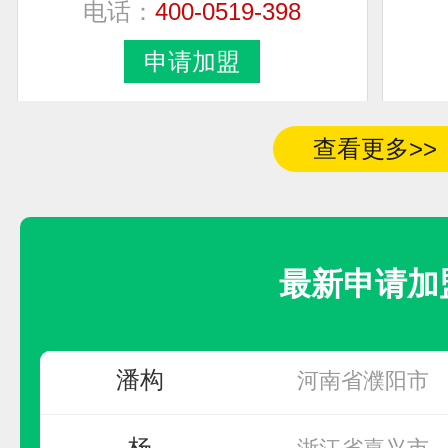
女士
河南省郑州市中原
申请加盟
夏红兵
江苏省无锡市
查看更多>>
周
无
罗小姐
北京市市辖区大兴
最新申请加
潘构
河南省濮阳市
汇迈HUIMAI
潘构
河南省濮阳市
预算参考：
10~30万元
杨
浙江省嘉兴市
电话：
18112866333