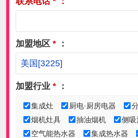
联系电话
*
：
加盟地区
*
：
加盟行业
*
：
集成灶
厨电·厨房电器
烟机灶具
抽油烟机
侧吸
空气能热水器
集成热水器