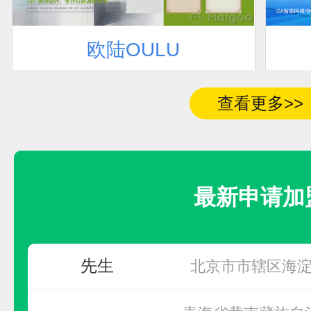
欧陆OULU
联系人
加盟地区
预算参考：
20~40万元
电话：
0760-2322-0123
查看更多>>
卢先生
四川省
申请加盟
房
河南省商丘市永
最新申请加
莫女士
广西
先生
北京市市辖区海
青海省黄南藏族自