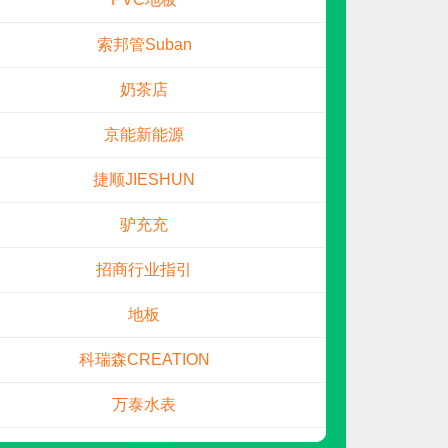
索邦管Suban
奶茶店
京能新能源
捷顺JIESHUN
雀晨QUECHEN
元
预算参考：
20~40万元
驴充充
电话：
13306518877
申请加盟
招商行业指引
地板
科瑞森CREATION
万泰水表
轻松表计