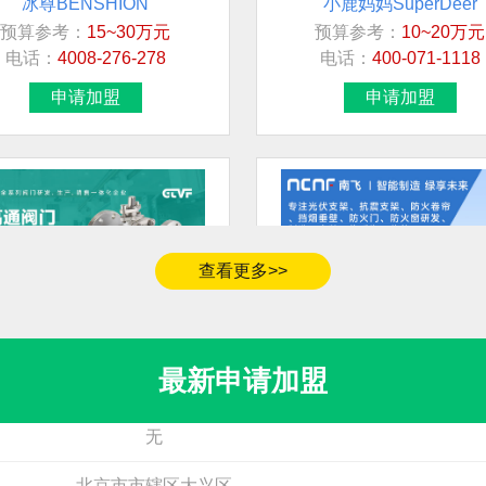
预算参考：
15~30万元
预算参考：
10~20万元
加盟地区
电话：
4008-276-278
电话：
400-071-1118
青海省黄南藏族自治州同仁市
申请加盟
申请加盟
无
福建省漳州市
福建省莆田市荔城区
广东省广州市天河区
查看更多>>
河南省郑州市中原区
高通阀门GTVF
南飞NCNF
预算参考：
15~30万元
预算参考：
10~1000万
江苏省无锡市
电话：
暂无
电话：
暂无
最新申请加盟
申请加盟
申请加盟
无
北京市市辖区大兴区