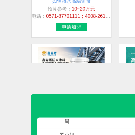
预算参考：
10~20万元
联系人
电话：
0571-87701111；4008-261-488
宋超
申请加盟
先生
先生
先生
刘生
女士
鑫淼盾
预算参考：
10~30万元
夏红兵
电话：
19353453999
申请加盟
周
罗小姐