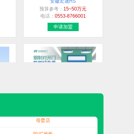
预算参考：
15~50万元
想加盟行业/品牌
电话：
0553-8766001
智能马桶
申请加盟
展示柜
地板
龙星管件LXGJ
招商行业指引
地板
凯悦医用门
元
预算参考：
20~50万元
创维光伏
电话：
13606791608
申请加盟
母婴店
PVC地板