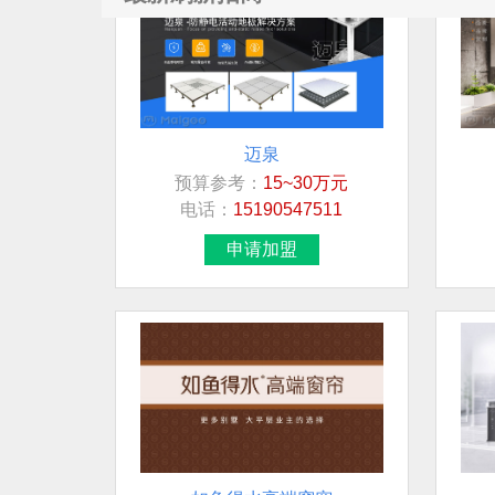
迈泉
预算参考：
15~30万元
电话：
15190547511
申请加盟
如鱼得水高端窗帘