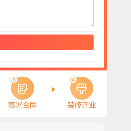
雀晨QUECHEN
元
预算参考：
20~40万元
电话：
13306518877
申请加盟