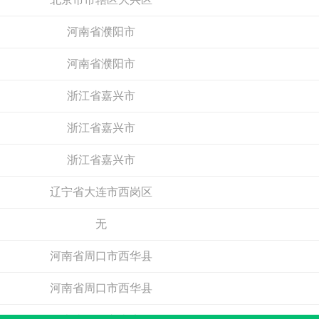
河南省濮阳市
河南省濮阳市
浙江省嘉兴市
亚泰YATAI
浙江省嘉兴市
曼卡特
预算参考：
15~30万元
预算参考：
10~200万
浙江省嘉兴市
电话：
暂无
电话：
400-894-5118
申请加盟
申请加盟
辽宁省大连市西岗区
无
河南省周口市西华县
河南省周口市西华县
河南省周口市太康县