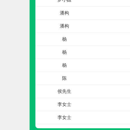
潘构
潘构
杨
杨
圣科
预算参考：
15~30万元
杨
电话：
暂无
申请加盟
陈
侯先生
李女士
李女士
李女士