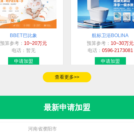
无
福建省漳州市
福建省莆田市荔城区
BBET巴比象
航标卫浴BOLINA
预算参考：
10~20万元
预算参考：
10~30万元
广东省广州市天河区
电话：
暂无
电话：
0596-2173081
申请加盟
申请加盟
河南省郑州市中原区
江苏省无锡市
查看更多>>
无
北京市市辖区大兴区
最新申请加盟
河南省濮阳市
华昔
河南省濮阳市
欧荔
预算参考：
15~30万元
预算参考：
15~30万元