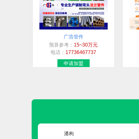
先生
先生
先生
广浩管件
预算参考：
15~30万元
刘生
电话：
17736467737
申请加盟
女士
夏红兵
周
罗小姐
潘构
冰尊BENSHION
潘构
预算参考：
15~30万元