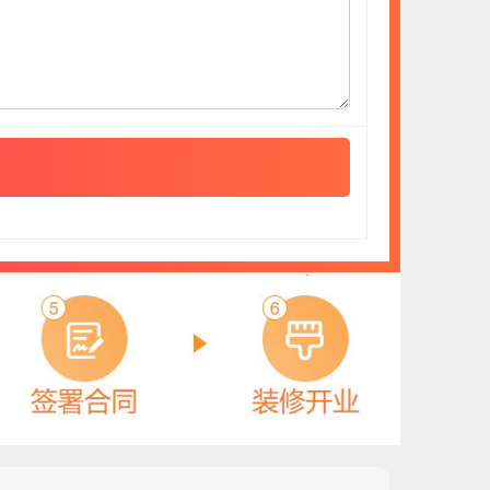
中隅涂料ZHONGYU
预算参考：
5~20万元
电话：
暂无
申请加盟
鑫中北塑业
预算参考：
5~50万元
电话：
0417-3945678