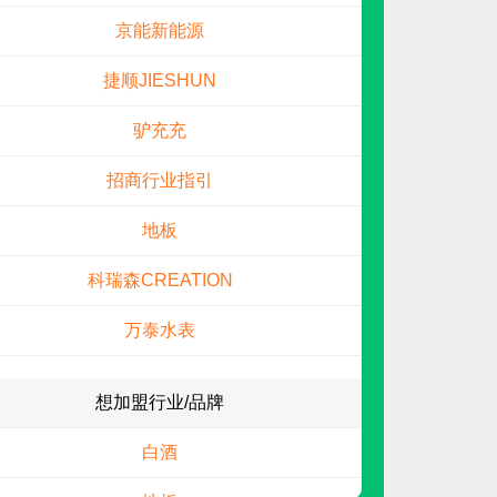
京能新能源
电话：
暂无
申请加盟
捷顺JIESHUN
驴充充
招商行业指引
地板
科瑞森CREATION
鑫中北塑业
万泰水表
预算参考：
5~50万元
电话：
0417-3945678
想加盟行业/品牌
申请加盟
白酒
地板