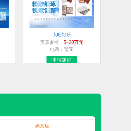
展示柜
地板
龙星管件LXGJ
大旺铝乐
预算参考：
5~20万元
招商行业指引
电话：
暂无
申请加盟
地板
创维光伏
母婴店
PVC地板
索邦管Suban
奶茶店
中隅涂料ZHONGYU
预算参考：
5~20万元