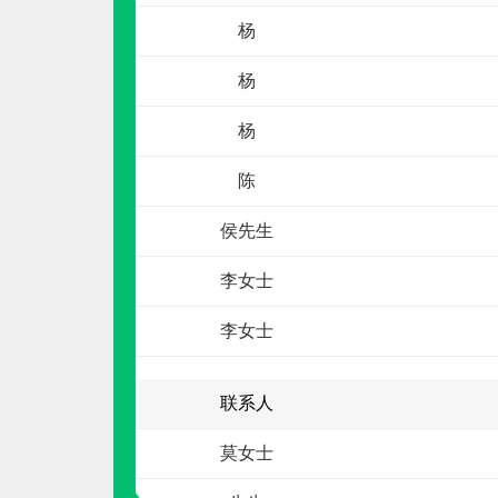
杨
电话：
4008-276-278
申请加盟
杨
杨
陈
侯先生
李女士
高通阀门GTVF
李女士
预算参考：
15~30万元
电话：
暂无
联系人
申请加盟
莫女士
先生