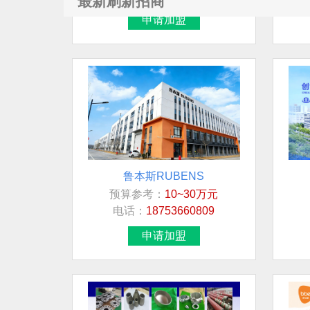
最新刷新招商
申请加盟
鲁本斯RUBENS
预算参考：
10~30万元
联系人
电话：
18753660809
莫女士
申请加盟
先生
宋超