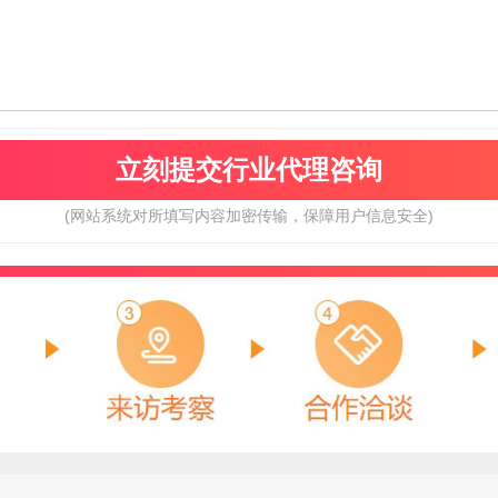
华昔
欧荔
预算参考：
15~30万元
预算参考：
15~30万元
电话：
暂无
电话：
13929206992
申请加盟
申请加盟
(网站系统对所填写内容加密传输，保障用户信息安全)
凯悦医用门
Newhb新恒邦
预算参考：
20~50万元
预算参考：
5~20万元
电话：
13606791608
电话：
400-699-3258