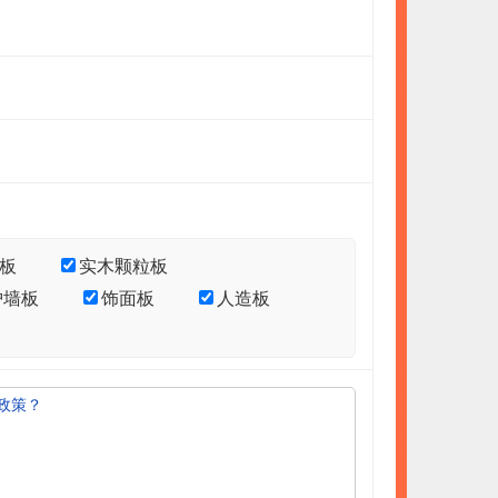
板
实木颗粒板
护墙板
饰面板
人造板