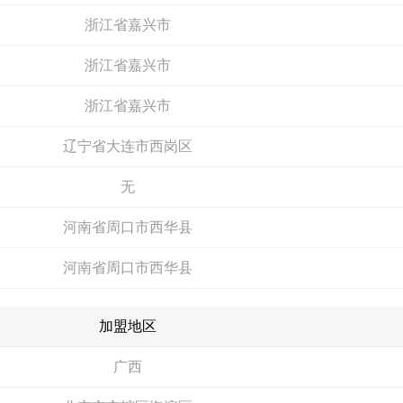
浙江省嘉兴市
电话：
暂无
电话：
13929206992
申请加盟
申请加盟
浙江省嘉兴市
浙江省嘉兴市
辽宁省大连市西岗区
无
河南省周口市西华县
凯悦医用门
Newhb新恒邦
河南省周口市西华县
预算参考：
20~50万元
预算参考：
5~20万元
电话：
13606791608
电话：
400-699-3258
加盟地区
申请加盟
申请加盟
广西
北京市市辖区海淀区