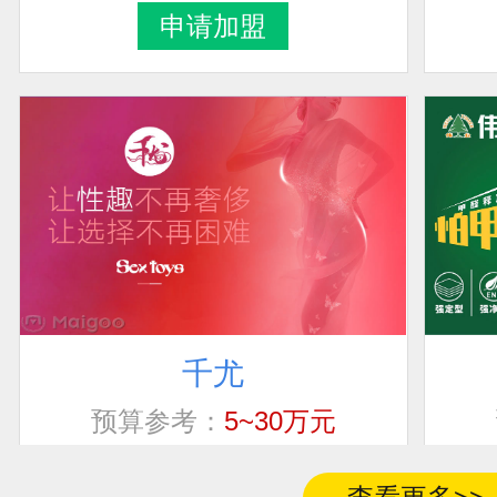
申请加盟
千尤
联系人
加盟地区
预算参考：
5~30万元
电话：
暂无
青海省黄南藏族自
宋超