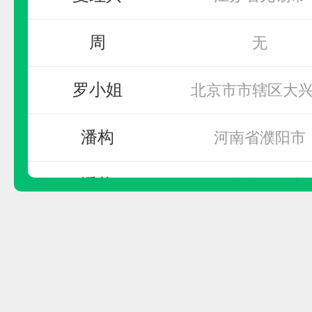
周
无
罗小姐
北京市市辖区大
潘构
河南省濮阳市
潘构
河南省濮阳市
罗宾森LUOBINSEN
杨
浙江省嘉兴市
预算参考：
15~30万元
杨
浙江省嘉兴市
电话：
暂无
申请加盟