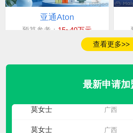
亚通Aton
联系人
加盟地区
预算参考：
15~40万元
电话：
0591-8805-1721
先生
江西省鹰潭市
查看更多>>
申请加盟
卢先生
四川省
最新申请加
房
河南省商丘市永
莫女士
广西
莫女士
广西