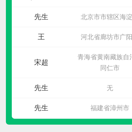
欧陆OULU
先生
北京市市辖区海
预算参考：
20~40万元
王
河北省廊坊市广
电话：
0760-2322-0123
申请加盟
青海省黄南藏族自
宋超
同仁市
先生
无
先生
福建省漳州市
先生
福建省莆田市荔