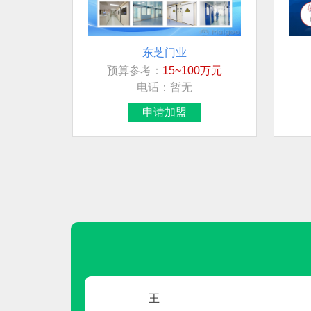
东芝门业
预算参考：
15~100万元
联系人
电话：
暂无
先生
申请加盟
卢先生
房
莫女士
莫女士
先生
民兴电缆
预算参考：
15~30万元
王
电话：
400-188-3331