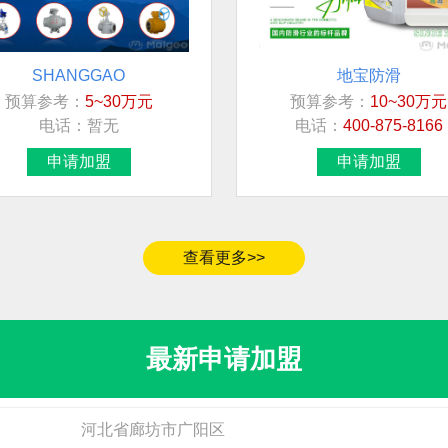
SHANGGAO
地宝防滑
预算参考：
5~30万元
预算参考：
10~30万元
加盟地区
电话：
暂无
电话：
400-875-8166
江西省鹰潭市
申请加盟
申请加盟
四川省
河南省商丘市永城市
查看更多>>
广西
广西
最新申请加盟
北京市市辖区海淀区
添康tecfor care
乐唯诗LOVWISH
预算参考：
15~30万元
预算参考：
10~20万元
河北省廊坊市广阳区
电话：
0573-82280230
电话：
0550-6502291