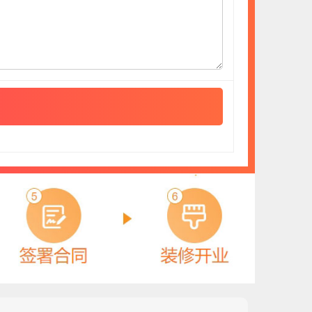
祥晨新材
预算参考：
20~50万元
电话：
暂无
申请加盟