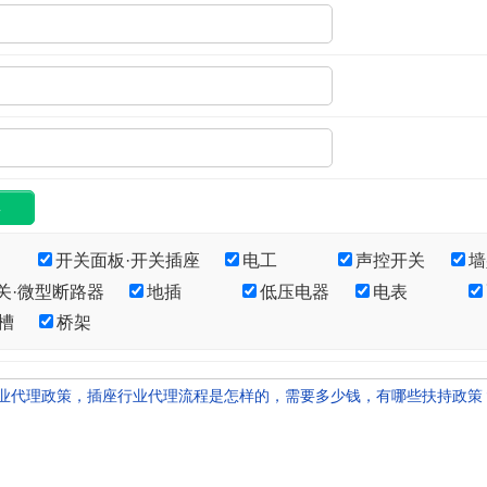
开关面板·开关插座
电工
声控开关
墙
关·微型断路器
地插
低压电器
电表
槽
桥架