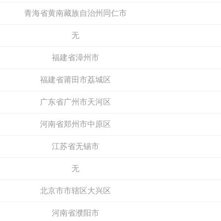
申请加盟
申请加盟
青海省黄南藏族自治州同仁市
无
福建省漳州市
福建省莆田市荔城区
广东省广州市天河区
轻松表计
河南省郑州市中原区
万泰水表
预算参考：
10~20万元
预算参考：
5~30万元
江苏省无锡市
电话：
暂无
电话：
暂无
申请加盟
申请加盟
无
北京市市辖区大兴区
河南省濮阳市