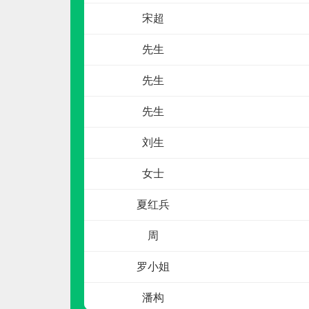
申请加盟
宋超
先生
先生
先生
刘生
肯帝亚KENTIER
女士
预算参考：
30~80万元
夏红兵
电话：
4006-026-011
申请加盟
周
罗小姐
潘构