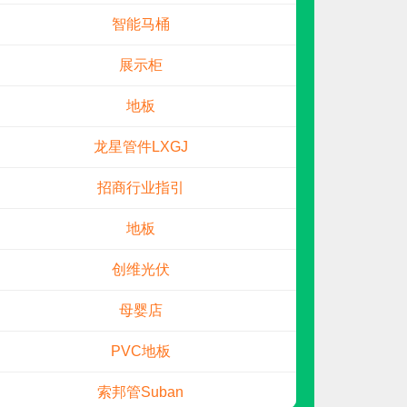
申请加盟
智能马桶
展示柜
地板
龙星管件LXGJ
招商行业指引
地板
祥晨新材
预算参考：
20~50万元
创维光伏
电话：
暂无
申请加盟
母婴店
PVC地板
索邦管Suban