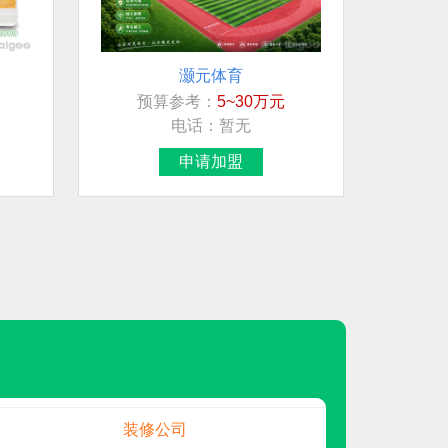
灏元体育
预算参考：
5~30万元
想加盟行业/品牌
电话：
暂无
连锁超市
申请加盟
日用/生活品
民兴电缆
贵州白酒
白酒
地板
伟业ENF板材
预算参考：
5~10万元
装修公司
电话：
020-84900747