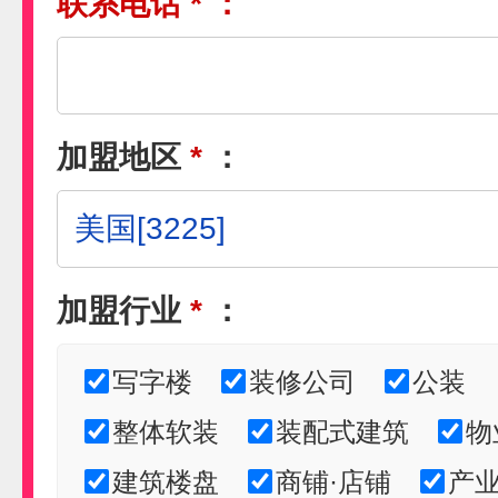
联系电话
*
：
加盟地区
*
：
加盟行业
*
：
写字楼
装修公司
公装
整体软装
装配式建筑
物
建筑楼盘
商铺·店铺
产