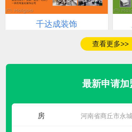
千达成装饰
联系人
加盟地区
预算参考：
10~50万元
电话：
暂无
查看更多>>
张刚
甘肃省嘉峪关
申请加盟
先生
江西省鹰潭市
最新申请加
卢先生
四川省
房
河南省商丘市永
莫女士
广西