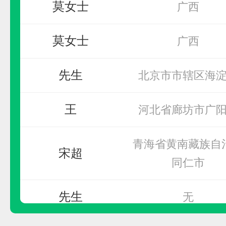
索邦管Suban
莫女士
广西
预算参考：
10~30万元
先生
北京市市辖区海
电话：
400-888-3555
申请加盟
王
河北省廊坊市广
青海省黄南藏族自
宋超
同仁市
先生
无
先生
福建省漳州市