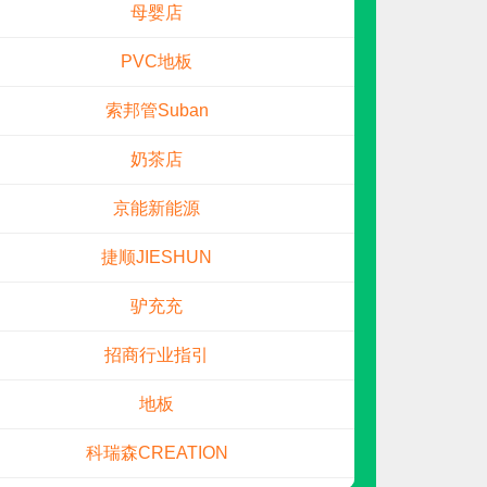
PVC地板
索邦管Suban
奶茶店
京能新能源
捷顺JIESHUN
驴充充
预算参考：
2~30万元
驴充充
电话：
暂无
申请加盟
招商行业指引
地板
科瑞森CREATION
万泰水表