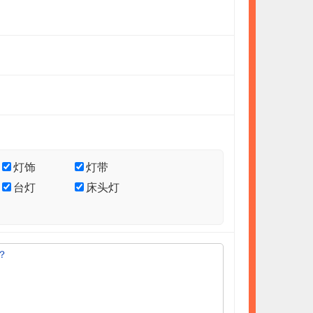
灯饰
灯带
台灯
床头灯