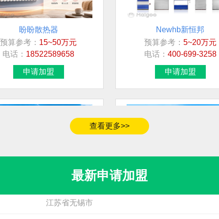
盼盼散热器
Newhb新恒邦
预算参考：
15~50万元
预算参考：
5~20万元
加盟地区
电话：
18522589658
电话：
400-699-3258
青海省黄南藏族自治州同仁市
申请加盟
申请加盟
无
福建省漳州市
福建省莆田市荔城区
查看更多>>
广东省广州市天河区
河南省郑州市中原区
鲁本斯RUBENS
强力巨彩QIANGLI
最新申请加盟
预算参考：
10~30万元
预算参考：
10~25万元
江苏省无锡市
电话：
18753660809
电话：
400-100-1222
申请加盟
申请加盟
无