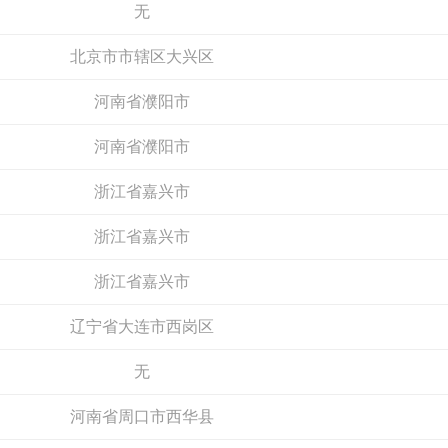
北京市市辖区大兴区
河南省濮阳市
河南省濮阳市
浙江省嘉兴市
戴维安
浙江省嘉兴市
冰尊BENSHION
预算参考：
5~30万元
预算参考：
15~30万元
浙江省嘉兴市
电话：
18012071389
电话：
4008-276-278
申请加盟
申请加盟
辽宁省大连市西岗区
无
河南省周口市西华县
河南省周口市西华县