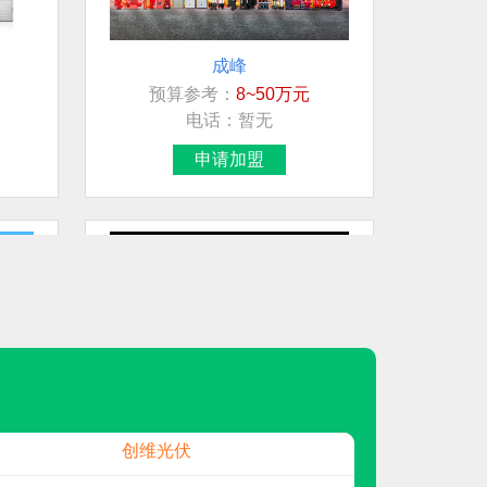
成峰
预算参考：
8~50万元
想加盟行业/品牌
电话：
暂无
智能马桶
申请加盟
展示柜
地板
龙星管件LXGJ
招商行业指引
地板
东宝床垫DONBLE
预算参考：
50~160万元
创维光伏
电话：
400-112-1266
申请加盟
母婴店