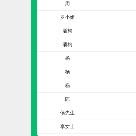
罗小姐
潘构
潘构
杨
圣劳伦斯ST.LAWRENCE
杨
预算参考：
5~15万元
杨
电话：
400-700-5525
申请加盟
陈
侯先生
李女士
李女士