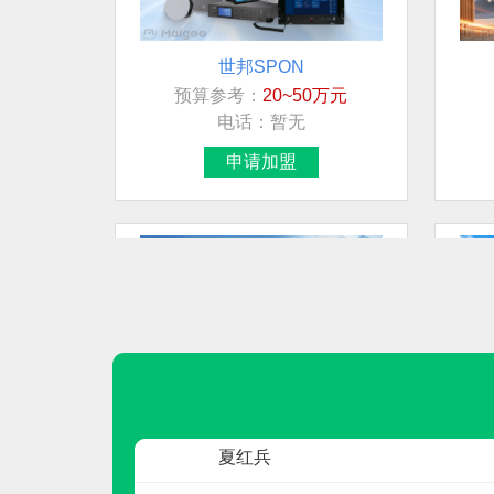
世邦SPON
预算参考：
20~50万元
联系人
电话：
暂无
宋超
申请加盟
先生
先生
先生
刘生
女士
鑫中北塑业
预算参考：
5~50万元
夏红兵
电话：
0417-3945678
申请加盟
周