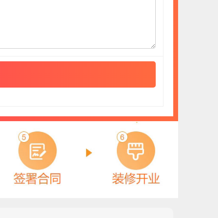
驴充充
预算参考：
2~30万元
电话：
暂无
申请加盟