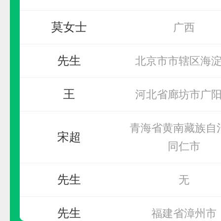
莫女士
广西
杰诚逊
先生
北京市市辖区海
预算参考：
15~30万元
王
河北省廊坊市广
电话：
023-68638881
申请加盟
青海省黄南藏族自
宋超
同仁市
先生
无
先生
福建省漳州市