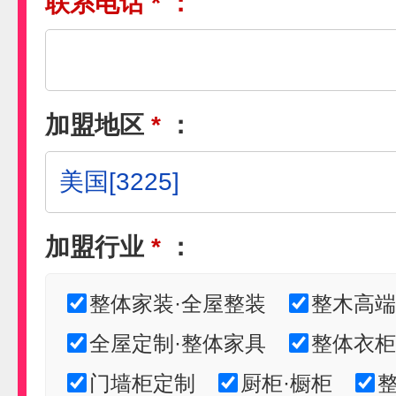
联系电话
*
：
加盟地区
*
：
加盟行业
*
：
整体家装·全屋整装
整木高端
全屋定制·整体家具
整体衣柜
门墙柜定制
厨柜·橱柜