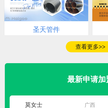
圣天管件
联系人
加盟地区
预算参考：
10~30万元
电话：
暂无
查看更多>>
先生
江西省鹰潭市
申请加盟
卢先生
四川省
最新申请加
房
河南省商丘市永
莫女士
广西