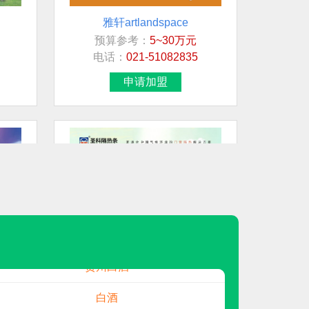
雅轩artlandspace
预算参考：
5~30万元
想加盟行业/品牌
电话：
021-51082835
白酒
申请加盟
中式快餐
地面材料
连锁超市
日用/生活品
民兴电缆
圣科
预算参考：
15~30万元
贵州白酒
电话：
暂无
申请加盟
白酒