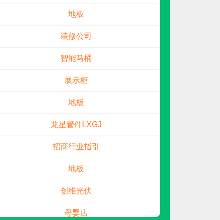
地板
装修公司
智能马桶
展示柜
地板
SHANGGAO
预算参考：
5~30万元
龙星管件LXGJ
电话：
暂无
申请加盟
招商行业指引
地板
创维光伏
母婴店