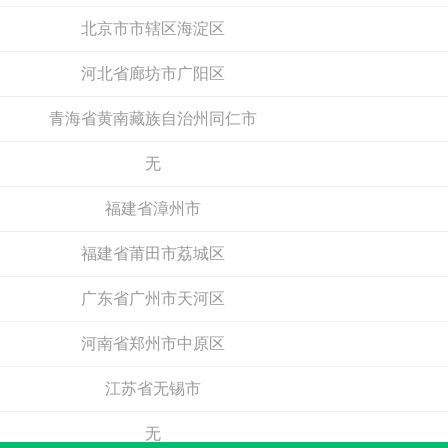
北京市市辖区海淀区
河北省廊坊市广阳区
青海省黄南藏族自治州同仁市
无
东芝门业
福建省漳州市
驴充充
预算参考：
15~100万元
预算参考：
2~30万元
福建省莆田市荔城区
电话：
暂无
电话：
暂无
申请加盟
申请加盟
广东省广州市天河区
河南省郑州市中原区
江苏省无锡市
无