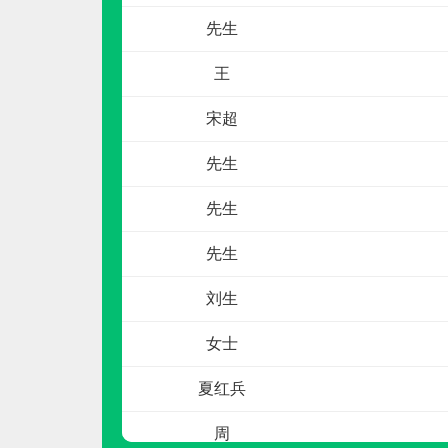
先生
王
宋超
先生
冰尊BENSHION
先生
预算参考：
15~30万元
先生
电话：
4008-276-278
申请加盟
刘生
女士
夏红兵
周