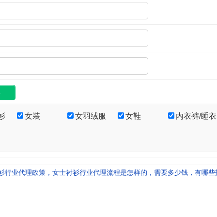
衫
女装
女羽绒服
女鞋
内衣裤/睡衣