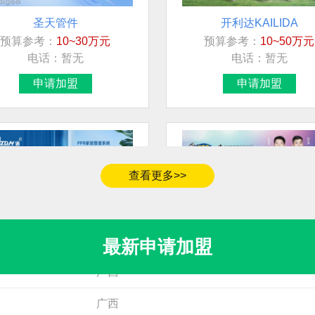
圣天管件
开利达KAILIDA
预算参考：
10~30万元
预算参考：
10~50万元
加盟地区
电话：
暂无
电话：
暂无
浙江省杭州市萧山区
申请加盟
申请加盟
甘肃省嘉峪关市
广东省深圳市南山区
江西省鹰潭市
查看更多>>
四川省
河南省商丘市永城市
亚通Aton
肯帝亚KENTIER
最新申请加盟
预算参考：
15~40万元
预算参考：
30~80万元
广西
电话：
0591-8805-1721
电话：
4006-026-011
申请加盟
申请加盟
广西