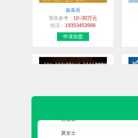
鑫淼盾
预算参考：
10~30万元
联系人
电话：
19353453999
陈月华
申请加盟
张刚
先生
先生
卢先生
房
科凡高定
预算参考：
18~40万元
莫女士
电话：
180-3889-7177
申请加盟
莫女士