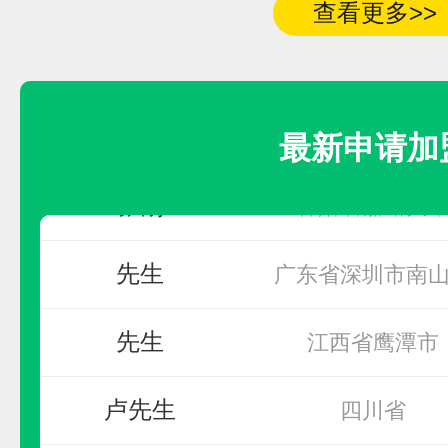
查看更多>>
春
广东省佛山市顺
陈月华
浙江省杭州市萧
最新申请加
张刚
甘肃省嘉峪关
亚通Aton
先生
预算参考：
15~40万元
广东省深圳市南
电话：
0591-8805-1721
先生
江西省鹰潭市
申请加盟
卢先生
四川省