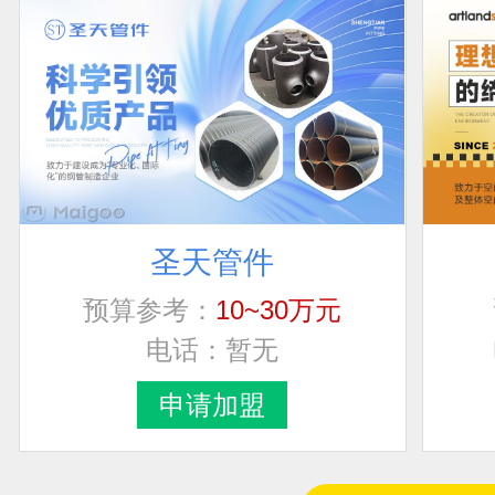
圣天管件
联系人
加盟地区
预算参考：
10~30万元
电话：
暂无
罗恒庆
广东省惠州市
申请加盟
张
山西省太原市尖草