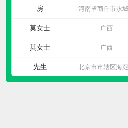
房
河南省商丘市永
莫女士
广西
莫女士
广西
BBET巴比象
先生
北京市市辖区海
预算参考：
10~20万元
王
河北省廊坊市广
电话：
暂无
申请加盟
青海省黄南藏族自
宋超
同仁市