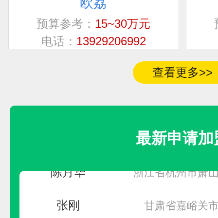
联系人
加盟地区
预算参考：
15~30万元
电话：
13929206992
罗恒庆
广东省惠州市
申请加盟
查看更多>>
张
山西省太原市尖草
春
广东省佛山市顺
最新申请加
陈月华
浙江省杭州市萧
张刚
甘肃省嘉峪关
中隅涂料ZHONGYU