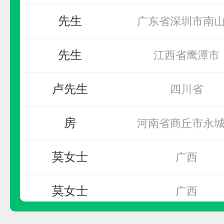
先生
预算参考：
5~20万元
广东省深圳市南
电话：
暂无
先生
江西省鹰潭市
申请加盟
卢先生
四川省
房
河南省商丘市永
莫女士
广西
莫女士
广西
Newhb新恒邦
先生
北京市市辖区海