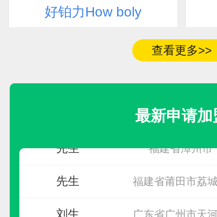
好铂力How boly
联系人
加盟地区
预算参考：
10~20万元
电话：
暂无
查看更多>>
青海省黄南藏族自
宋超
申请加盟
同仁市
先生
无
最新申请加
先生
福建省漳州市
先生
福建省莆田市荔
刘生
广东省广州市天