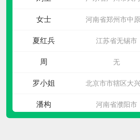
YATO易尔拓
预算参考：
10~20万元
女士
河南省郑州市中
电话：
暂无
夏红兵
江苏省无锡市
申请加盟
周
无
罗小姐
北京市市辖区大
潘构
河南省濮阳市
潘构
河南省濮阳市
GD