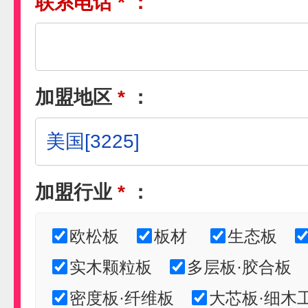
联系电话
*
：
加盟地区
*
：
加盟行业
*
：
欧松板
板材
生态板
实木颗粒板
多层板·胶合板
密度板·纤维板
大芯板·细木