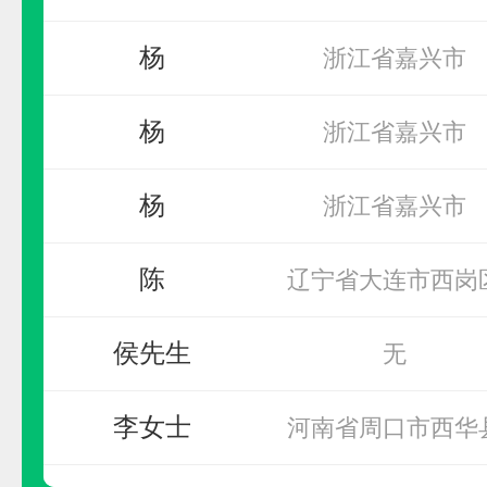
预算参考：
20~40万元
杨
浙江省嘉兴市
电话：
暂无
申请加盟
杨
浙江省嘉兴市
杨
浙江省嘉兴市
陈
辽宁省大连市西岗
侯先生
无
李女士
河南省周口市西华
地宝防滑
李女士
河南省周口市西华
预算参考：
10~30万元