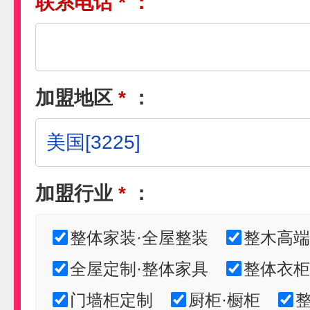
联系电话
*
：
加盟地区
*
：
加盟行业
*
：
整体家装·全屋整装
整木高端
全屋定制·整体家具
整体衣柜
门墙柜定制
厨柜·橱柜