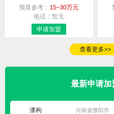
联系人
加盟地区
预算参考：
15~30万元
电话：
暂无
女士
河南省郑州市中原
申请加盟
夏红兵
江苏省无锡市
查看更多>>
周
无
罗小姐
北京市市辖区大兴
最新申请加
潘构
河南省濮阳市
拓展伟业
潘构
河南省濮阳市