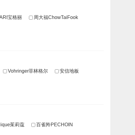
GARI宝格丽
周大福ChowTaiFook
Vohringer菲林格尔
安信地板
rlique茱莉蔻
百雀羚PECHOIN