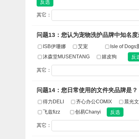
其它：
问题13：您认为宠物洗护品牌中知名度
ISB伊珊娜
艾宠
Isle of Do
沐森堂MUSENTANG
嬉皮狗
其它：
问题14：您日常使用的文件夹品牌是？
得力DELI
齐心办公COMIX
晨光文
飞兹fizz
创易Chanyi
其它：