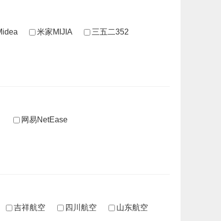
idea
米家MIJIA
三五二352
网易NetEase
吉祥航空
四川航空
山东航空