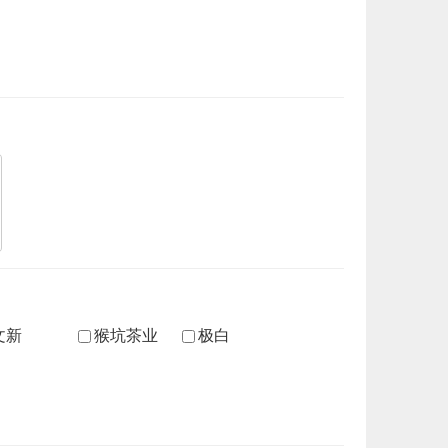
文新
猴坑茶业
极白