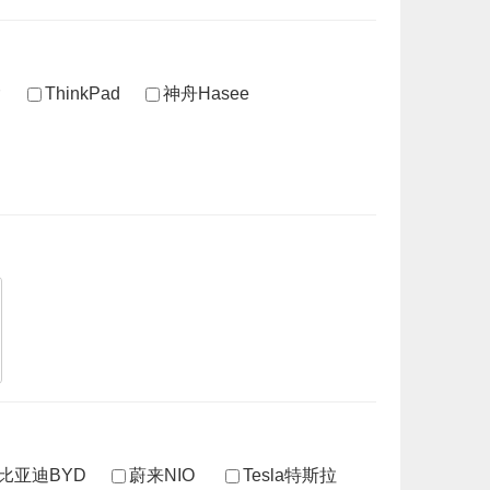
ThinkPad
神舟Hasee
比亚迪BYD
蔚来NIO
Tesla特斯拉