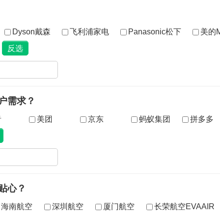
Dyson戴森
飞利浦家电
Panasonic松下
美的M
户需求？
音
美团
京东
蚂蚁集团
拼多多
贴心？
海南航空
深圳航空
厦门航空
长荣航空EVAAIR