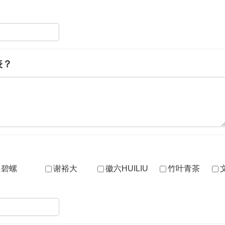
表？
碧螺
谢裕大
徽六HUILIU
竹叶青茶