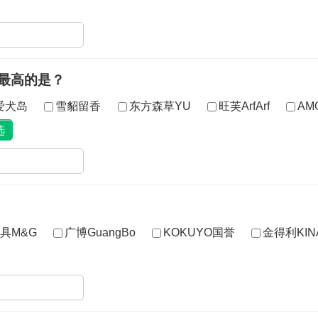
最高的是？
gs爱犬岛
雪貂留香
东方森草YU
旺芙ArfArf
AM
具M&G
广博GuangBo
KOKUYO国誉
金得利KIN