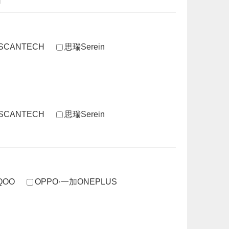
CANTECH
思瑞Serein
CANTECH
思瑞Serein
IQOO
OPPO·一加ONEPLUS