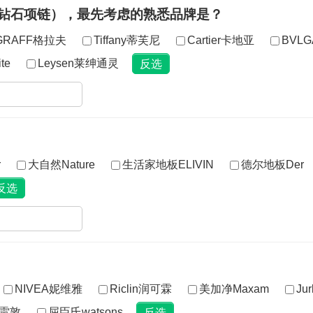
、钻石项链），最先考虑的熟悉品牌是？
GRAFF格拉夫
Tiffany蒂芙尼
Cartier卡地亚
BVL
te
Leysen莱绅通灵
r
大自然Nature
生活家地板ELIVIN
德尔地板Der
NIVEA妮维雅
Riclin润可霖
美加净Maxam
Ju
秀雷敦
屈臣氏watsons