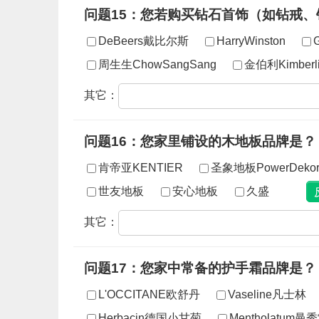
问题15：您若购买钻石首饰（如钻戒
DeBeers戴比尔斯
HarryWinston
周生生ChowSangSang
金伯利Kimberli
其它：
问题16：您家里铺设的木地板品牌是？
肯帝亚KENTIER
圣象地板PowerDeko
世友地板
安心地板
久盛
其它：
问题17：您家中常备的护手霜品牌是？
L'OCCITANE欧舒丹
Vaseline凡士林
Herbacin德国小甘菊
Mentholatum曼