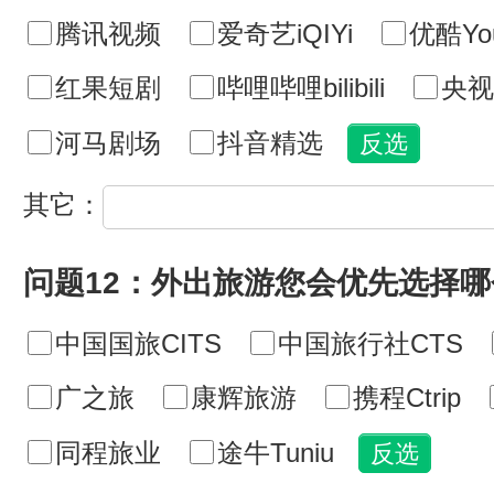
腾讯视频
爱奇艺iQIYi
优酷Yo
红果短剧
哔哩哔哩bilibili
央视
河马剧场
抖音精选
其它：
问题12：外出旅游您会优先选择
中国国旅CITS
中国旅行社CTS
广之旅
康辉旅游
携程Ctrip
同程旅业
途牛Tuniu