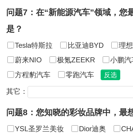
问题7：在“新能源汽车”领域，您
是？
Tesla特斯拉
比亚迪BYD
理想
蔚来NIO
极氪ZEEKR
小鹏汽
方程豹汽车
零跑汽车
其它：
问题8：您知晓的彩妆品牌中，最
YSL圣罗兰美妆
Dior迪奥
CH