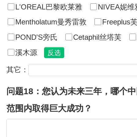
L'OREAL巴黎欧莱雅
NIVEA妮维
Mentholatum曼秀雷敦
Freeplu
POND'S旁氏
Cetaphil丝塔芙
溪木源
其它：
问题18：您认为未来三年，哪个
范围内取得巨大成功？