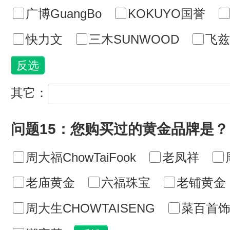
广博GuangBo
KOKUYO国誉
快力文
三木SUNWOOD
飞兹f
其它：
问题15：您购买过的黄金品牌是？
周大福ChowTaiFook
老凤祥
老庙黄金
六福珠宝
老铺黄金
周大生CHOWTAISENG
菜百首