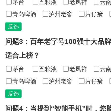
茅台
五粮液
老凤祥
云
青岛啤酒
泸州老窖
片仔癀
问题3：百年老字号100强十大品
适合上榜？
茅台
五粮液
老凤祥
云
青岛啤酒
泸州老窖
片仔癀
问题4：当提到“智能手机”时，您