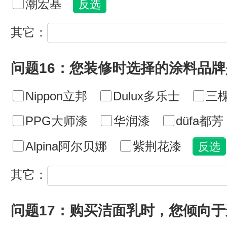
潮宏基
其它：
问题16：您装修时选择的涂料品牌
Nippon立邦
Dulux多乐士
三
PPG大师漆
华润漆
düfa都芳
Alpina阿尔贝娜
紫荆花漆
其它：
问题17：购买洁面乳时，您倾向