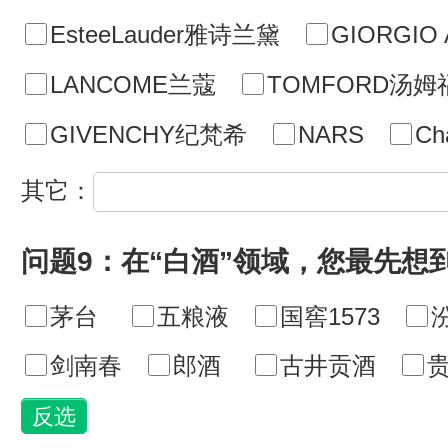
EsteeLauder雅诗兰黛
GIORGI
LANCOME兰蔻
TOMFORD汤姆
GIVENCHY纪梵希
NARS
Cha
其它：
问题9：在“白酒”领域，您最先想
茅台
五粮液
国窖1573
剑南春
郎酒
古井贡酒