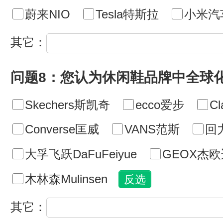
蔚来NIO
Tesla特斯拉
小米汽
其它：
问题8：您认为休闲鞋品牌中全球
Skechers斯凯奇
ecco爱步
C
Converse匡威
VANS范斯
回
大孚飞跃DaFuFeiyue
GEOX杰欧
木林森Mulinsen
其它：