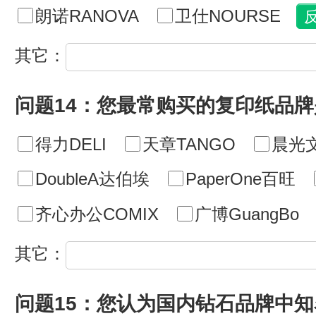
朗诺RANOVA
卫仕NOURSE
其它：
问题14：您最常购买的复印纸品牌
得力DELI
天章TANGO
晨光
DoubleA达伯埃
PaperOne百旺
齐心办公COMIX
广博GuangBo
其它：
问题15：您认为国内钻石品牌中