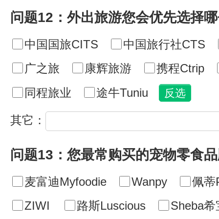
问题12：外出旅游您会优先选择
中国国旅CITS
中国旅行社CTS
广之旅
康辉旅游
携程Ctrip
同程旅业
途牛Tuniu
其它：
问题13：您最常购买的宠物零食
麦富迪Myfoodie
Wanpy
佩蒂P
ZIWI
路斯Luscious
Sheba