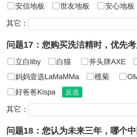
安信地板
世友地板
安心地板
其它：
问题17：您购买洗洁精时，优先
立白liby
白猫
斧头牌AXE
妈妈壹选LaMaMMa
榄菊
O
好爸爸Kispa
其它：
问题18：您认为未来三年，哪个