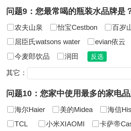
问题9：您最常喝的瓶装水品牌是
农夫山泉
怡宝Cestbon
百岁山
屈臣氏watsons water
evian依云
今麦郎饮品
润田
其它：
问题10：您家中使用最多的家电
海尔Haier
美的Midea
海信His
TCL
小米XIAOMI
卡萨帝Cas