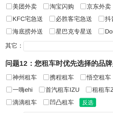
美团外卖
淘宝闪购
京东外卖
KFC宅急送
必胜客宅急送
抖
海底捞外送
星巴克专星送
D
其它：
问题12：您租车时优先选择的品牌
神州租车
携程租车
悟空租车
一嗨ehi
首汽租车IZU
租租车Z
滴滴租车
凹凸租车