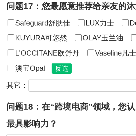
问题17：您最愿意推荐给亲友的
Safeguard舒肤佳
LUX力士
D
KUYURA可悠然
OLAY玉兰油
L'OCCITANE欧舒丹
Vaseline凡
澳宝Opal
其它：
问题18：在“跨境电商”领域，您
最具影响力？