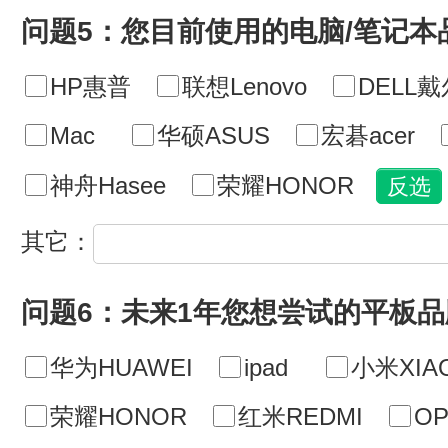
问题5：您目前使用的电脑/笔记本
HP惠普
联想Lenovo
DELL戴
Mac
华硕ASUS
宏碁acer
神舟Hasee
荣耀HONOR
其它：
问题6：未来1年您想尝试的平板
华为HUAWEI
ipad
小米XIA
荣耀HONOR
红米REDMI
O