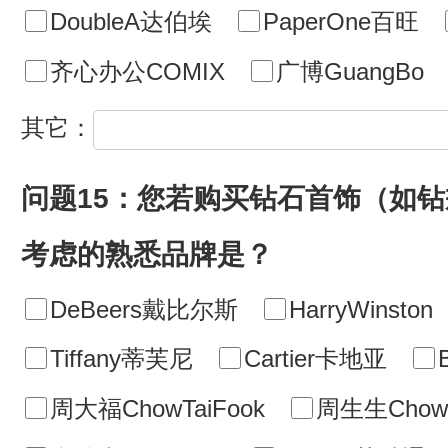
DoubleA达伯埃
PaperOne百旺
齐心办公COMIX
广博GuangBo
其它：
问题15：您若购买钻石首饰（如
考虑的熟悉品牌是？
DeBeers戴比尔斯
HarryWinston
Tiffany蒂芙尼
Cartier卡地亚
周大福ChowTaiFook
周生生ChowS