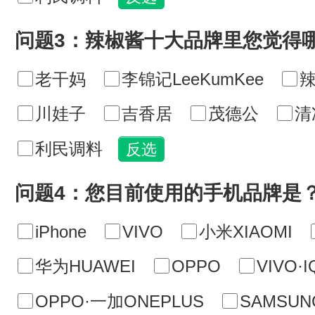
问题3：辣椒酱十大品牌里您觉得
老干妈
李锦记LeeKumKee
辣
川娃子
吉香居
茂德公
清
利民调料
问题4：您目前使用的手机品牌是
iPhone
VIVO
小米XIAOMI
华为HUAWEI
OPPO
VIVO·
OPPO·一加ONEPLUS
SAMSU