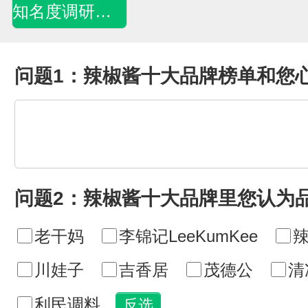
知名度调研问卷
问题1：辣椒酱十大品牌榜单和您
问题2：辣椒酱十大品牌里您认为
老干妈
李锦记LeeKumKee
辣
川娃子
吉香居
茂德公
清
利民调料