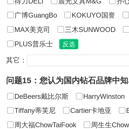
得力DELI
晨光文具M&G
齐心
广博GuangBo
KOKUYO国誉
MAX美克司
三木SUNWOOD
PLUS普乐士
其它：
问题15：您认为国内钻石品牌中
DeBeers戴比尔斯
HarryWinston
Tiffany蒂芙尼
Cartier卡地亚
周大福ChowTaiFook
周生生ChowS