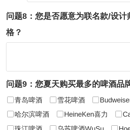
问题8：您是否愿意为联名款/设
格？
问题9：您夏天购买最多的啤酒品
青岛啤酒
雪花啤酒
Budwei
哈尔滨啤酒
HeineKen喜力
C
珠江啤酒
乌苏啤酒WuSu
Ho