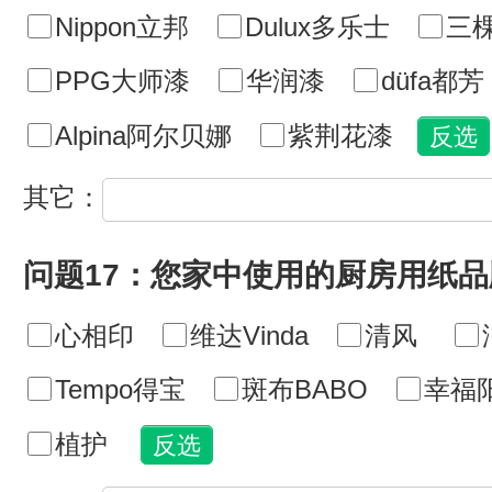
Nippon立邦
Dulux多乐士
三
PPG大师漆
华润漆
düfa都芳
Alpina阿尔贝娜
紫荆花漆
其它：
问题17：您家中使用的厨房用纸
心相印
维达Vinda
清风
Tempo得宝
斑布BABO
幸福
植护