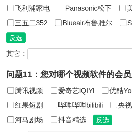
飞利浦家电
Panasonic松下
美
三五二352
Blueair布鲁雅尔
其它：
问题11：您对哪个视频软件的会
腾讯视频
爱奇艺iQIYi
优酷Yo
红果短剧
哔哩哔哩bilibili
央视
河马剧场
抖音精选