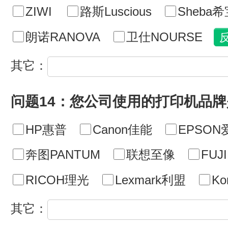
ZIWI
路斯Luscious
Sheba
朗诺RANOVA
卫仕NOURSE
其它：
问题14：您公司使用的打印机品牌
HP惠普
Canon佳能
EPSON
奔图PANTUM
联想至像
FU
RICOH理光
Lexmark利盟
Ko
其它：