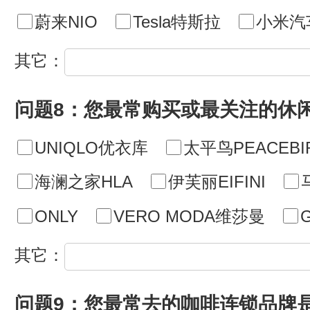
蔚来NIO
Tesla特斯拉
小米汽
其它：
问题8：您最常购买或最关注的休
UNIQLO优衣库
太平鸟PEACEBI
海澜之家HLA
伊芙丽EIFINI
ONLY
VERO MODA维莎曼
其它：
问题9：您最常去的咖啡连锁品牌