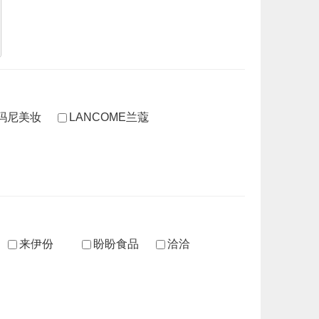
I阿玛尼美妆
LANCOME兰蔻
来伊份
盼盼食品
洽洽