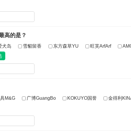
最高的是？
gs爱犬岛
雪貂留香
东方森草YU
旺芙ArfArf
AM
具M&G
广博GuangBo
KOKUYO国誉
金得利KIN