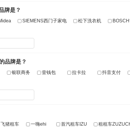
品牌是？
idea
SIEMENS西门子家电
松下洗衣机
BOSC
到的品牌是？
银联商务
壹钱包
拉卡拉
抖音支付
飞猪租车
一嗨ehi
首汽租车IZU
租租车ZUZUC