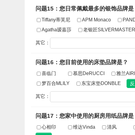
问题15：您日常佩戴最多的银饰品牌是
Tiffany蒂芙尼
APM Monaco
PAN
Agatha瑷嘉莎
老银匠SILVERMASTE
其它：
问题16：您目前使用的床垫品牌是？
喜临门
慕思DeRUCCI
雅兰AIR
梦百合MLILY
东宝床垫DONBLE
其它：
问题17：您家中使用的厨房用纸品牌是
心相印
维达Vinda
清风