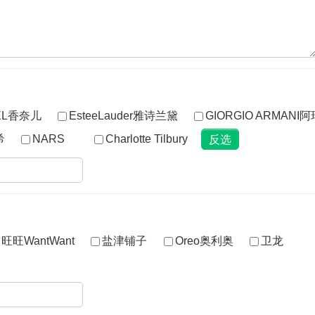
？
EL香奈儿
EsteeLauder雅诗兰黛
GIORGIO ARMAN
希
NARS
Charlotte Tilbury
旺旺WantWant
盐津铺子
Oreo奥利奥
卫龙