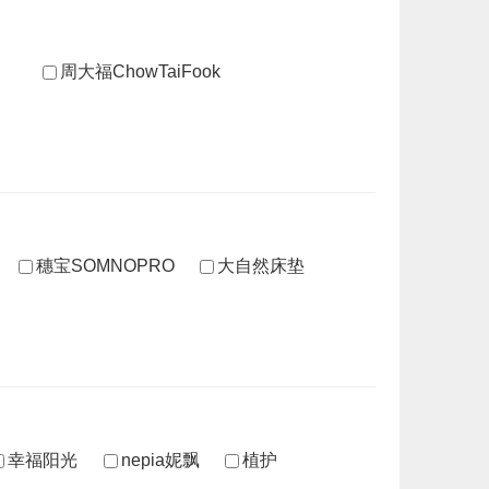
周大福ChowTaiFook
穗宝SOMNOPRO
大自然床垫
幸福阳光
nepia妮飘
植护