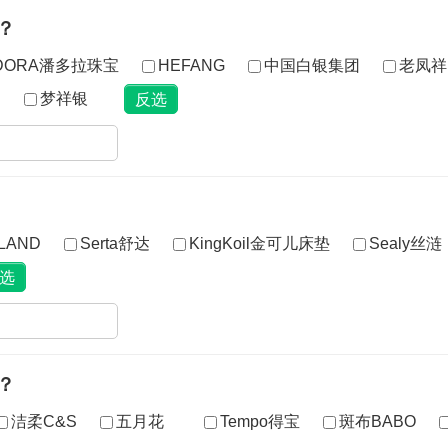
？
DORA潘多拉珠宝
HEFANG
中国白银集团
老凤祥
R
梦祥银
LAND
Serta舒达
KingKoil金可儿床垫
Sealy丝涟
？
洁柔C&S
五月花
Tempo得宝
斑布BABO