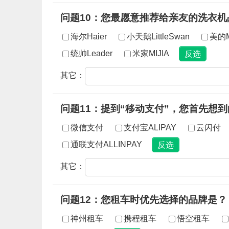
问题10：您最愿意推荐给亲友的洗衣机
海尔Haier
小天鹅LittleSwan
美的M
统帅Leader
米家MIJIA
其它：
问题11：提到“移动支付”，您首先想
微信支付
支付宝ALIPAY
云闪付
通联支付ALLINPAY
其它：
问题12：您租车时优先选择的品牌是？
神州租车
携程租车
悟空租车