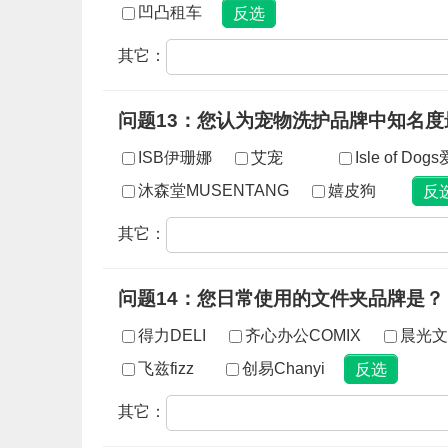
凹凸租车
其它：
问题13：您认为宠物洗护品牌中知名度
ISB伊珊娜
艾宠
Isle of Do
沐森堂MUSENTANG
嬉皮狗
其它：
问题14：您日常使用的文件夹品牌是？
得力DELI
齐心办公COMIX
晨光文
飞兹fizz
创易Chanyi
其它：