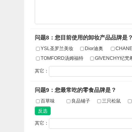
问题8：您目前使用的卸妆产品品牌是
YSL圣罗兰美妆
Dior迪奥
CHAN
TOMFORD汤姆福特
GIVENCHY纪梵
其它：
问题9：您最常吃的零食品牌是？
百草味
良品铺子
三只松鼠
其它：