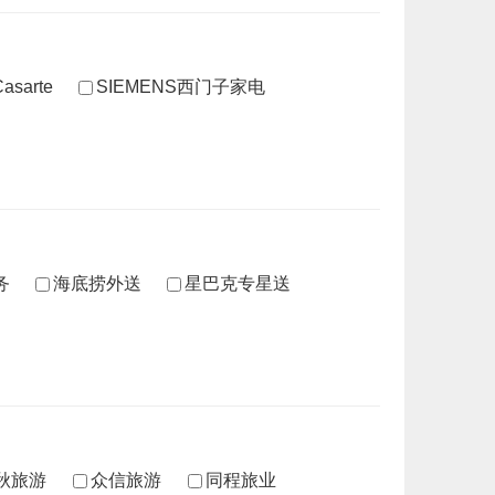
sarte
SIEMENS西门子家电
务
海底捞外送
星巴克专星送
秋旅游
众信旅游
同程旅业