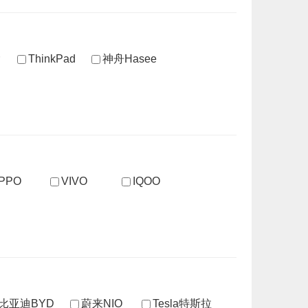
ThinkPad
神舟Hasee
PPO
VIVO
IQOO
比亚迪BYD
蔚来NIO
Tesla特斯拉