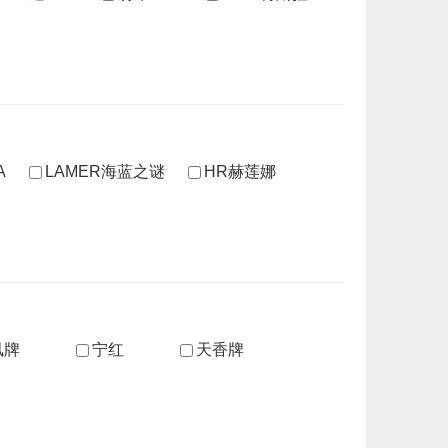
A
LAMER海蓝之谜
HR赫莲娜
凤牌
宁红
天香牌