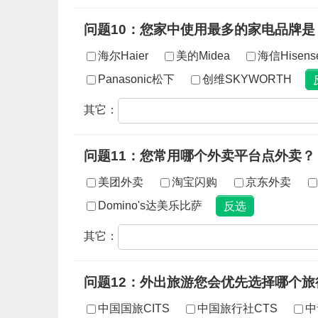
问题10：您家中使用最多的家电品牌是
海尔Haier
美的Midea
海信Hisens
Panasonic松下
创维SKYWORTH
其它：
问题11：您常用哪个外卖平台点外卖？
美团外卖
淘宝闪购
京东外卖
Domino's达美乐比萨
其它：
问题12：外出旅游您会优先选择哪个旅
中国国旅CITS
中国旅行社CTS
中