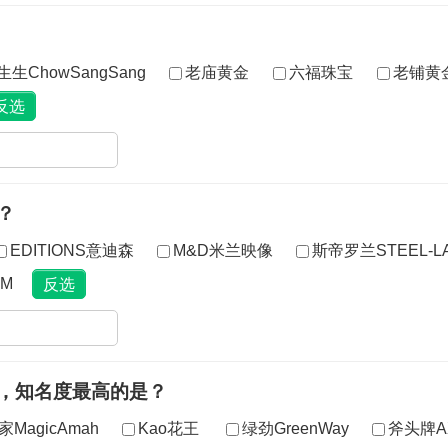
生生ChowSangSang
老庙黄金
六福珠宝
老铺黄
？
EDITIONS意迪森
M&D米兰映像
斯帝罗兰STEEL-L
M
中，知名度最高的是？
MagicAmah
Kao花王
绿劲GreenWay
斧头牌A