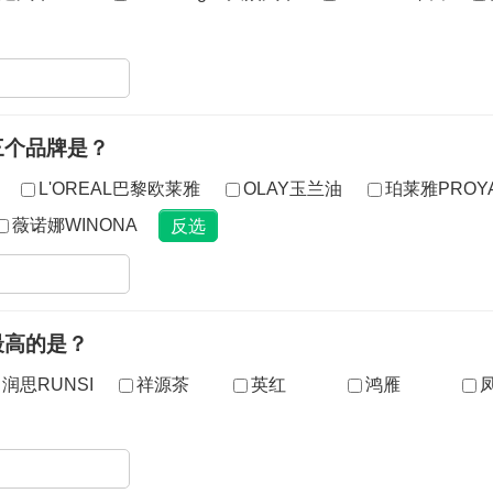
三个品牌是？
L'OREAL巴黎欧莱雅
OLAY玉兰油
珀莱雅PROY
薇诺娜WINONA
最高的是？
润思RUNSI
祥源茶
英红
鸿雁