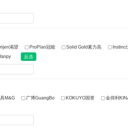
rijen渴望
ProPlan冠能
Solid Gold素力高
Insti
anpy
具M&G
广博GuangBo
KOKUYO国誉
金得利KIN