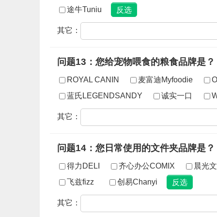
途牛Tuniu
其它：
问题13：您给宠物喂食的粮食品牌是？
ROYAL CANIN
麦富迪Myfoodie
O
蓝氏LEGENDSANDY
诚实一口
W
其它：
问题14：您日常使用的文件夹品牌是？
得力DELI
齐心办公COMIX
晨光文
飞兹fizz
创易Chanyi
其它：