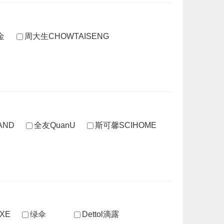
金
周大生CHOWTAISENG
AND
全友QuanU
斯可馨SCIHOME
XE
绿伞
Dettol滴露