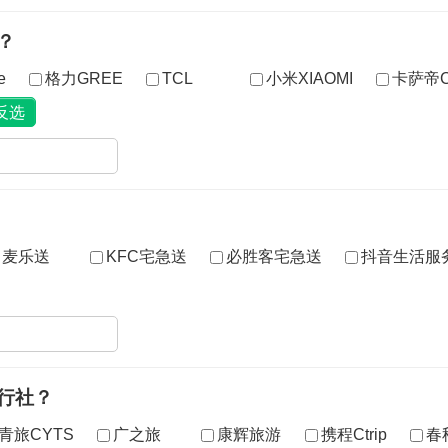
？
e
格力GREE
TCL
小米XIAOMI
卡萨帝Ca
麦乐送
KFC宅急送
必胜客宅急送
抖音生活服
行社？
青旅CYTS
广之旅
康辉旅游
携程Ctrip
春