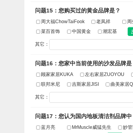
问题15：您购买过的黄金品牌是？
周大福ChowTaiFook
老凤祥
周
菜百首饰
中国黄金
潮宏基
其它：
问题16：您家中当前使用的沙发品牌是
顾家家居KUKA
左右家居ZUOYOU
联邦米尼
吉斯家居JISI
曲美家居Q
其它：
问题17：您认为国内地板清洁剂品牌
蓝月亮
MrMuscle威猛先生
妙管家