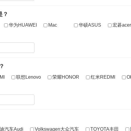
是？
华为HUAWEI
Mac
华硕ASUS
宏碁acer
？
MI
联想Lenovo
荣耀HONOR
红米REDMI
O
迪汽车Audi
Volkswagen大众汽车
TOYOTA丰田