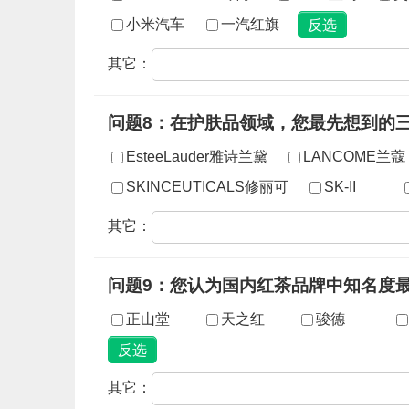
小米汽车
一汽红旗
其它：
问题8：在护肤品领域，您最先想到的
EsteeLauder雅诗兰黛
LANCOME兰蔻
SKINCEUTICALS修丽可
SK-II
其它：
问题9：您认为国内红茶品牌中知名度
正山堂
天之红
骏德
其它：