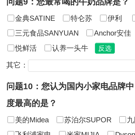
问题9：您最常喝的牛奶品牌是？
金典SATINE
特仑苏
伊利
三元食品SANYUAN
Anchor安佳
悦鲜活
认养一头牛
其它：
问题10：您认为国内小家电品牌
度最高的是？
美的Midea
苏泊尔SUPOR
九
飞利浦家电
米家MIJIA
Dyso