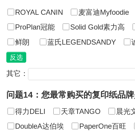
ROYAL CANIN
麦富迪Myfoodie
ProPlan冠能
Solid Gold素力高
鲜朗
蓝氏LEGENDSANDY
其它：
问题14：您最常购买的复印纸品牌
得力DELI
天章TANGO
晨光
DoubleA达伯埃
PaperOne百旺