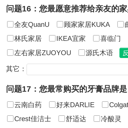
问题16：您最愿意推荐给亲友的
全友QuanU
顾家家居KUKA
林氏家居
IKEA宜家
喜临门
左右家居ZUOYOU
源氏木语
其它：
问题17：您最常购买的牙膏品牌是
云南白药
好来DARLIE
Colg
Crest佳洁士
舒适达
冷酸灵