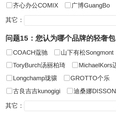
齐心办公COMIX
广博GuangBo
其它：
问题15：您认为哪个品牌的轻奢包 
COACH蔻驰
山下有松Songmont
ToryBurch汤丽柏琦
MichaelKo
Longchamp珑骧
GROTTO个乐
古良吉吉kunogigi
迪桑娜DISSON
其它：