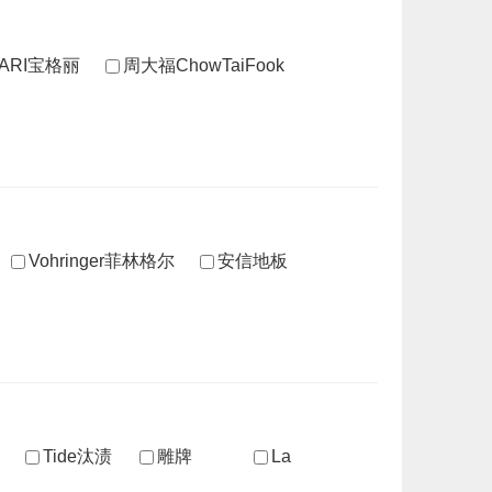
GARI宝格丽
周大福ChowTaiFook
Vohringer菲林格尔
安信地板
Tide汰渍
雕牌
La