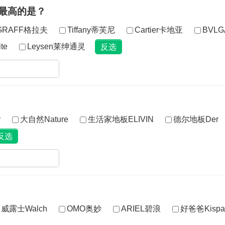
最高的是？
GRAFF格拉夫
Tiffany蒂芙尼
Cartier卡地亚
BVL
te
Leysen莱绅通灵
r
大自然Nature
生活家地板ELIVIN
德尔地板Der
威露士Walch
OMO奥妙
ARIEL碧浪
好爸爸Kispa