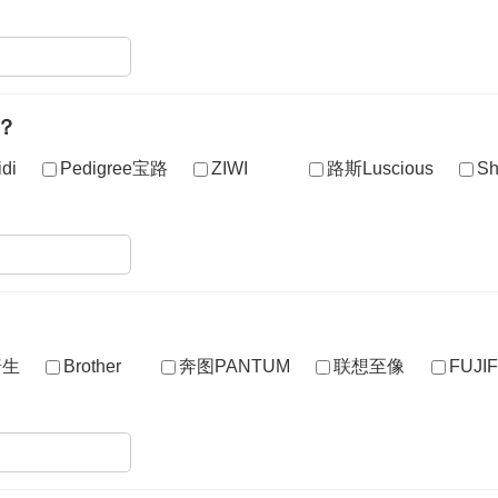
？
di
Pedigree宝路
ZIWI
路斯Luscious
S
普生
Brother
奔图PANTUM
联想至像
FUJ