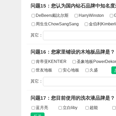
问题15：您认为国内钻石品牌中知名度
DeBeers戴比尔斯
HarryWinston
周生生ChowSangSang
金伯利Kimberli
其它：
问题16：您家里铺设的木地板品牌是？
肯帝亚KENTIER
圣象地板PowerDeko
世友地板
安心地板
久盛
其它：
问题17：您目前使用的洗衣液品牌是？
蓝月亮
立白liby
超能