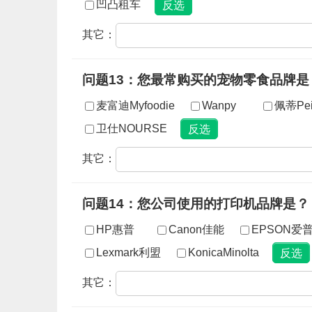
凹凸租车
其它：
问题13：您最常购买的宠物零食品牌是
麦富迪Myfoodie
Wanpy
佩蒂Pei
卫仕NOURSE
其它：
问题14：您公司使用的打印机品牌是？
HP惠普
Canon佳能
EPSON爱
Lexmark利盟
KonicaMinolta
其它：