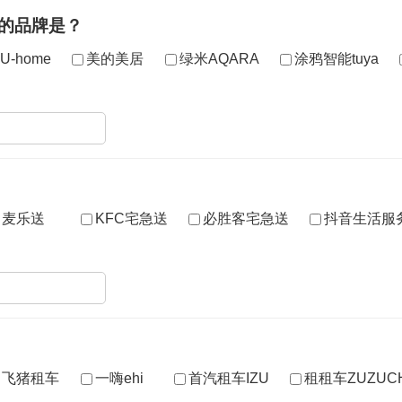
到的品牌是？
-home
美的美居
绿米AQARA
涂鸦智能tuya
麦乐送
KFC宅急送
必胜客宅急送
抖音生活服
飞猪租车
一嗨ehi
首汽租车IZU
租租车ZUZUC