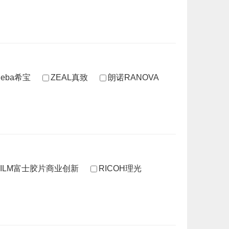
heba希宝
ZEAL真致
朗诺RANOVA
IFILM富士胶片商业创新
RICOH理光