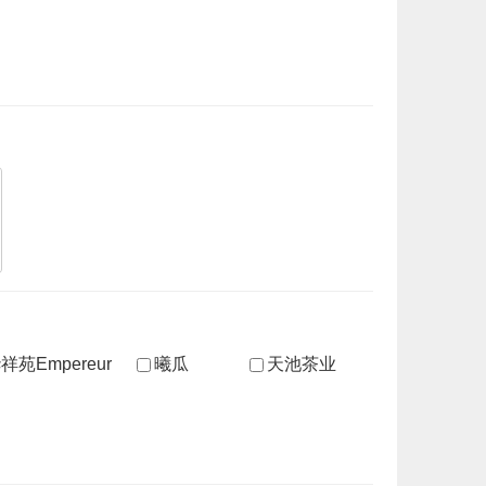
祥苑Empereur
曦瓜
天池茶业