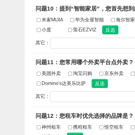
问题10：提到“智能家居”，您首先想
米家MIJIA
华为全屋智能
海尔智家U
小度
萤石EZVIZ
其它：
问题11：您常用哪个外卖平台点外卖？
美团外卖
淘宝闪购
京东外卖
Domino's达美乐比萨
其它：
问题12：您租车时优先选择的品牌是？
神州租车
携程租车
悟空租车