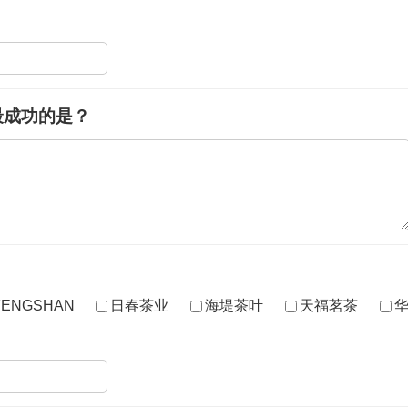
最成功的是？
ENGSHAN
日春茶业
海堤茶叶
天福茗茶
华