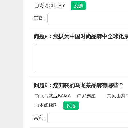
奇瑞CHERY
其它：
问题8：您认为中国时尚品牌中全球化
问题9：您知晓的乌龙茶品牌有哪些？
八马茶业BAMA
武夷星
凤山茶F
中闽魏氏
其它：