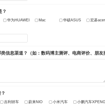
是？
华为HUAWEI
Mac
华硕ASUS
宏碁acer
哪类信息渠道？（如：数码博主测评、电商评价、朋友
些？
吉利轿车
蔚来NIO
小米汽车
小鹏汽车XPEN