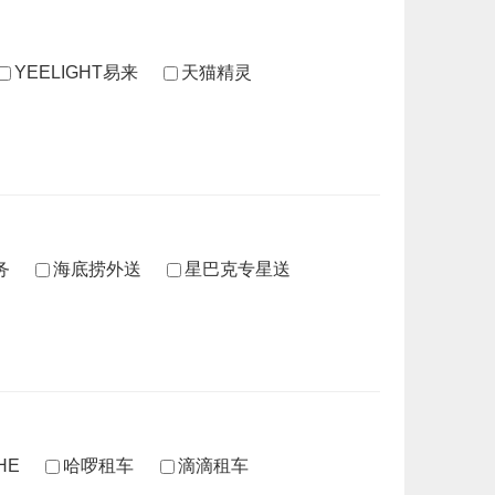
YEELIGHT易来
天猫精灵
务
海底捞外送
星巴克专星送
HE
哈啰租车
滴滴租车