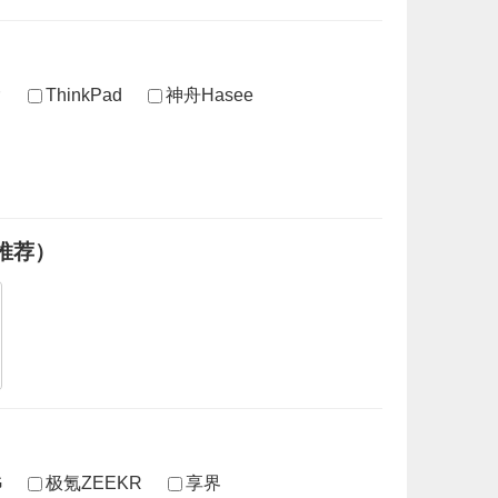
ThinkPad
神舟Hasee
推荐）
G
极氪ZEEKR
享界