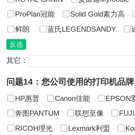
ProPlan冠能
Solid Gold素力高
鲜朗
蓝氏LEGENDSANDY
其它：
问题14：您公司使用的打印机品牌
HP惠普
Canon佳能
EPSON
奔图PANTUM
联想至像
FU
RICOH理光
Lexmark利盟
Ko