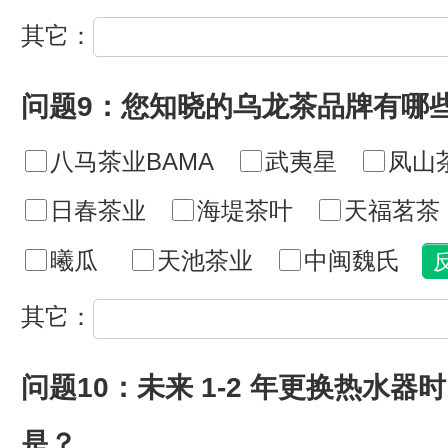
其它：
问题9：您知晓的乌龙茶品牌有哪
八马茶业BAMA
武夷星
凤山茶
日春茶业
海堤茶叶
天福茗茶
曦瓜
天池茶业
中闽魏氏
其它：
问题10：未来 1-2 年更换热水
是？