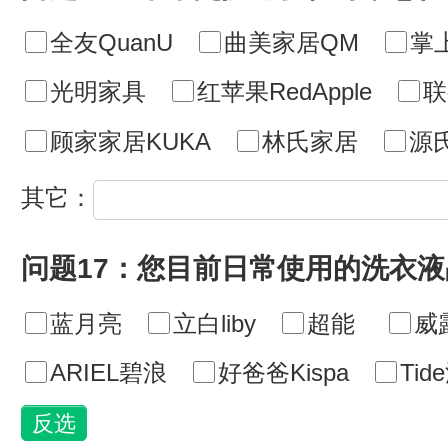
全友QuanU
曲美家居QM
掌
光明家具
红苹果RedApple
联
顾家家居KUKA
林氏家居
源
其它：
问题17：您目前日常使用的洗衣
蓝月亮
立白liby
超能
威
ARIEL碧浪
好爸爸Kispa
Tid