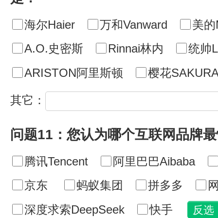
海尔Haier
万和Vanward
美的M
A.O.史密斯
Rinnai林内
统帅Le
ARISTON阿里斯顿
樱花SAKUR
其它：
问题11：您认为哪个互联网品牌
腾讯Tencent
阿里巴巴Aibaba
京东
蚂蚁集团
拼多多
网
深度求索DeepSeek
快手