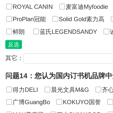
ROYAL CANIN
麦富迪Myfoodie
ProPlan冠能
Solid Gold素力高
鲜朗
蓝氏LEGENDSANDY
其它：
问题14：您认为国内订书机品牌
得力DELI
晨光文具M&G
齐心
广博GuangBo
KOKUYO国誉