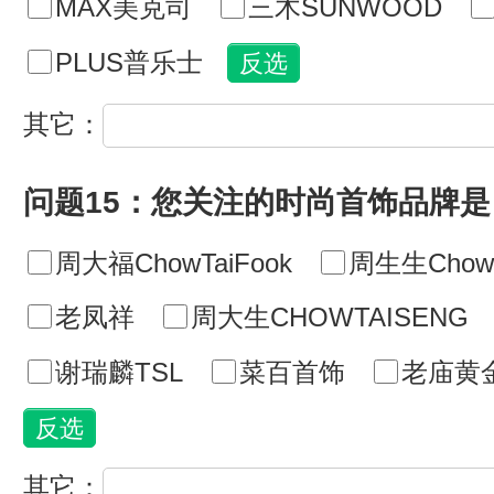
MAX美克司
三木SUNWOOD
PLUS普乐士
其它：
问题15：您关注的时尚首饰品牌是
周大福ChowTaiFook
周生生ChowS
老凤祥
周大生CHOWTAISENG
谢瑞麟TSL
菜百首饰
老庙黄
其它：