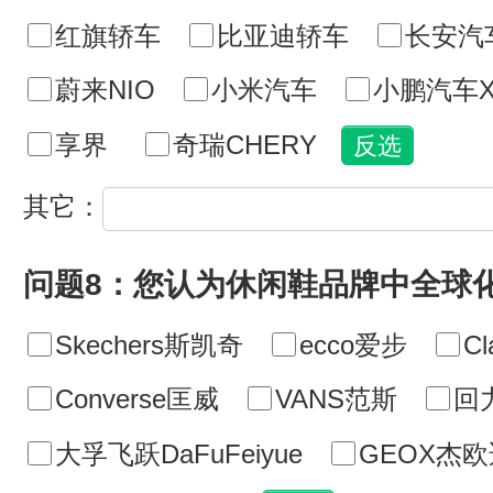
红旗轿车
比亚迪轿车
长安汽
蔚来NIO
小米汽车
小鹏汽车X
享界
奇瑞CHERY
其它：
问题8：您认为休闲鞋品牌中全球
Skechers斯凯奇
ecco爱步
C
Converse匡威
VANS范斯
回
大孚飞跃DaFuFeiyue
GEOX杰欧