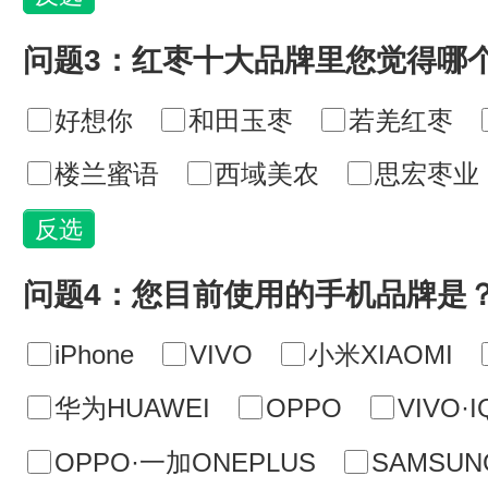
问题3：红枣十大品牌里您觉得哪
好想你
和田玉枣
若羌红枣
楼兰蜜语
西域美农
思宏枣业
问题4：您目前使用的手机品牌是
iPhone
VIVO
小米XIAOMI
华为HUAWEI
OPPO
VIVO·
OPPO·一加ONEPLUS
SAMSU