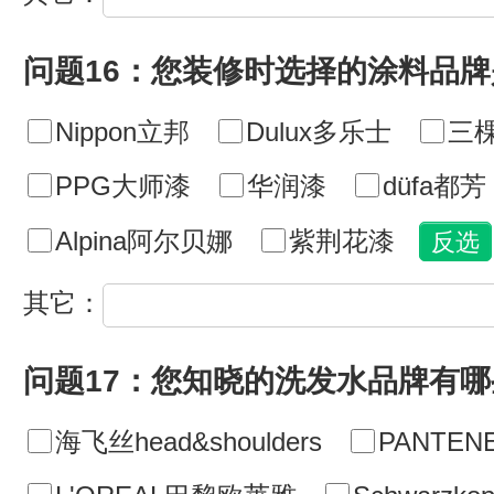
问题16：您装修时选择的涂料品牌
Nippon立邦
Dulux多乐士
三
PPG大师漆
华润漆
düfa都芳
Alpina阿尔贝娜
紫荆花漆
其它：
问题17：您知晓的洗发水品牌有哪
海飞丝head&shoulders
PANTE