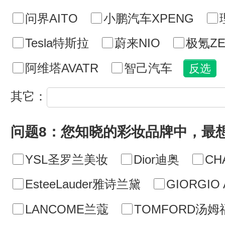
问界AITO
小鹏汽车XPENG
Tesla特斯拉
蔚来NIO
极氪ZE
阿维塔AVATR
智己汽车
其它：
问题8：您知晓的彩妆品牌中，最
YSL圣罗兰美妆
Dior迪奥
CH
EsteeLauder雅诗兰黛
GIORGI
LANCOME兰蔻
TOMFORD汤姆