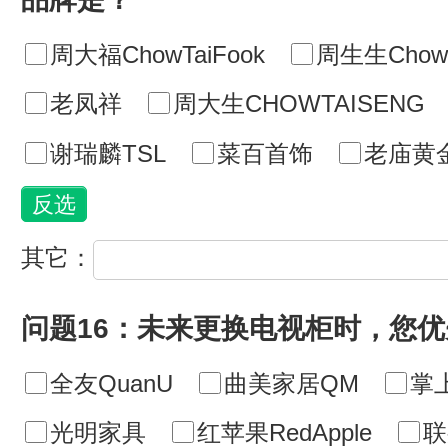
周大福ChowTaiFook
周生生ChowS
老凤祥
周大生CHOWTAISENG
谢瑞麟TSL
菜百首饰
老庙黄
其它：
问题16：未来更换电视柜时，您
全友QuanU
曲美家居QM
掌
光明家具
红苹果RedApple
联