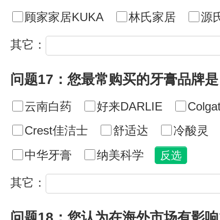
顾家家居KUKA
林氏家居
源
其它：
问题17：您最常购买的牙膏品牌是
云南白药
好来DARLIE
Colg
Crest佳洁士
舒适达
冷酸灵
中华牙膏
纳美科学
其它：
问题18：您认为在海外市场有影