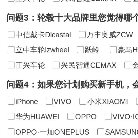
问题3：轮毂十大品牌里您觉得哪
中信戴卡Dicastal
万丰奥威ZCW
立中车轮lzwheel
跃岭
豪马H
正兴车轮
兴民智通CEMAX
问题4：如果您计划购买新手机，
iPhone
VIVO
小米XIAOMI
华为HUAWEI
OPPO
VIVO·
OPPO·一加ONEPLUS
SAMSU