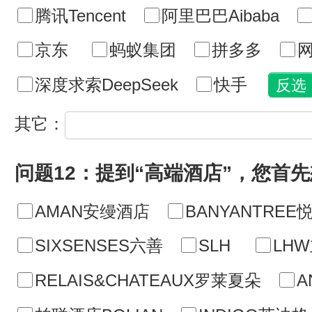
腾讯Tencent
阿里巴巴Aibaba
京东
蚂蚁集团
拼多多
网
深度求索DeepSeek
快手
其它：
问题12：提到“高端酒店”，您首
AMAN安缦酒店
BANYANTREE
SIXSENSES六善
SLH
LH
RELAIS&CHATEAUX罗莱夏朵
A