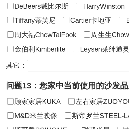
DeBeers戴比尔斯
HarryWinston
Tiffany蒂芙尼
Cartier卡地亚
周大福ChowTaiFook
周生生ChowS
金伯利Kimberlite
Leysen莱绅通
其它：
问题13：您家中当前使用的沙发
顾家家居KUKA
左右家居ZUOYO
M&D米兰映像
斯帝罗兰STEEL-L