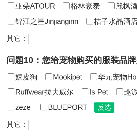
亚朵ATOUR
格林豪泰
麗枫酒
锦江之星Jinjianginn
桔子水晶酒
其它：
问题10：您给宠物购买的服装品
嬉皮狗
Mookipet
华元宠物Hoo
Ruffwear拉夫威尔
Is Pet
趣派
zeze
BLUEPORT
其它：