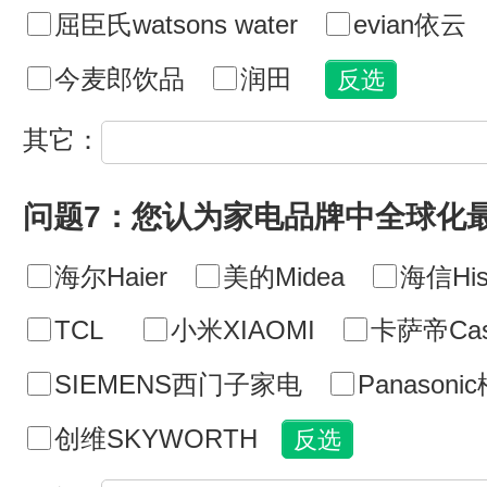
屈臣氏watsons water
evian依云
今麦郎饮品
润田
其它：
问题7：您认为家电品牌中全球化
海尔Haier
美的Midea
海信His
TCL
小米XIAOMI
卡萨帝Cas
SIEMENS西门子家电
Panasoni
创维SKYWORTH