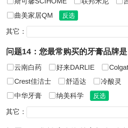
斯可馨SCIHOME
联邦米尼
曲美家居QM
其它：
问题14：您最常购买的牙膏品牌是
云南白药
好来DARLIE
Colg
Crest佳洁士
舒适达
冷酸灵
中华牙膏
纳美科学
其它：