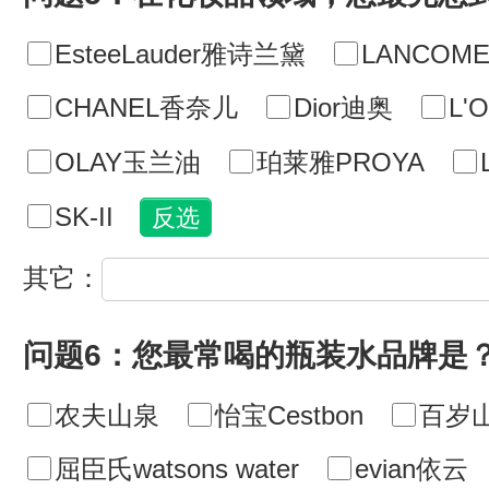
EsteeLauder雅诗兰黛
LANCOM
CHANEL香奈儿
Dior迪奥
L'
OLAY玉兰油
珀莱雅PROYA
SK-II
其它：
问题6：您最常喝的瓶装水品牌是
农夫山泉
怡宝Cestbon
百岁山
屈臣氏watsons water
evian依云