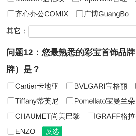
齐心办公COMIX
广博GuangBo
其它：
问题12：您最熟悉的彩宝首饰品
牌）是？
Cartier卡地亚
BVLGARI宝格丽
Tiffany蒂芙尼
Pomellato宝曼兰朵
CHAUMET尚美巴黎
GRAFF格
ENZO