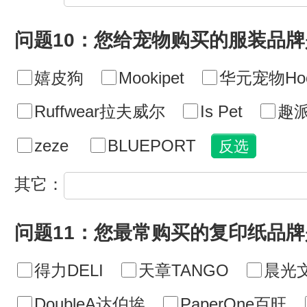
问题10：您给宠物购买的服装品
嬉皮狗
Mookipet
华元宠物Hoo
Ruffwear拉夫威尔
Is Pet
趣派
zeze
BLUEPORT
其它：
问题11：您最常购买的复印纸品牌
得力DELI
天章TANGO
晨光
DoubleA达伯埃
PaperOne百旺