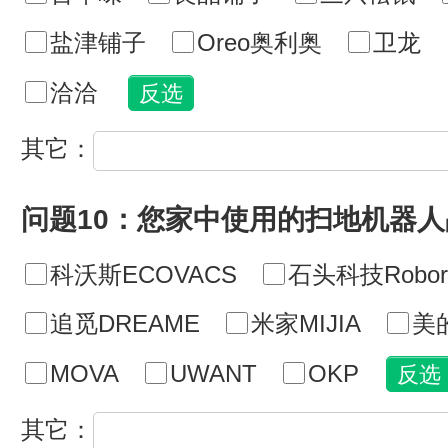
盐津铺子
Oreo奥利奥
卫龙
洽洽
其它：
问题10：您家中使用的扫地机器
科沃斯ECOVACS
石头科技Robor
追觅DREAME
米家MIJIA
美的
MOVA
UWANT
OKP
其它：