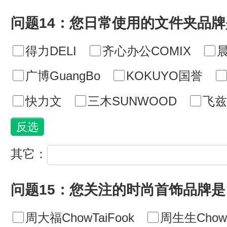
问题14：您日常使用的文件夹品牌
得力DELI
齐心办公COMIX
广博GuangBo
KOKUYO国誉
快力文
三木SUNWOOD
飞兹f
其它：
问题15：您关注的时尚首饰品牌是
周大福ChowTaiFook
周生生ChowS