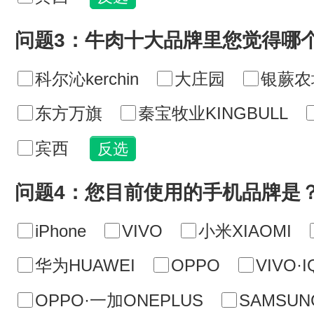
问题3：牛肉十大品牌里您觉得哪
科尔沁kerchin
大庄园
银蕨农
东方万旗
秦宝牧业KINGBULL
宾西
问题4：您目前使用的手机品牌是
iPhone
VIVO
小米XIAOMI
华为HUAWEI
OPPO
VIVO·
OPPO·一加ONEPLUS
SAMSU