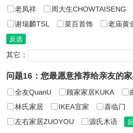
老凤祥
周大生CHOWTAISENG
谢瑞麟TSL
菜百首饰
老庙黄
其它：
问题16：您最愿意推荐给亲友的
全友QuanU
顾家家居KUKA
林氏家居
IKEA宜家
喜临门
左右家居ZUOYOU
源氏木语