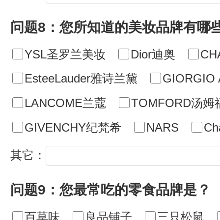
问题8：您所知道的美妆品牌有哪
YSL圣罗兰美妆
Dior迪奥
CH
EsteeLauder雅诗兰黛
GIORGI
LANCOME兰蔻
TOMFORD汤姆
GIVENCHY纪梵希
NARS
Cha
其它：
问题9：您最常吃的零食品牌是？
百草味
良品铺子
三只松鼠