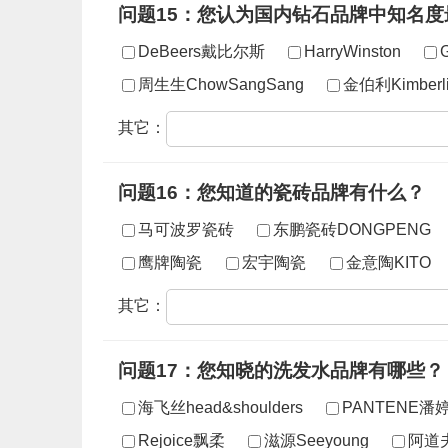
问题15：您认为国内钻石品牌中知名度
DeBeers戴比尔斯
HarryWinston
周生生ChowSangSang
金伯利Kimberli
其它：
问题16：您知道的瓷砖品牌有什么？
马可波罗瓷砖
东鹏瓷砖DONGPENG
鹰牌陶瓷
宏宇陶瓷
金意陶KITO
其它：
问题17：您知晓的洗发水品牌有哪些？
海飞丝head&shoulders
PANTENE潘
Rejoice飘柔
滋源Seeyoung
阿道夫