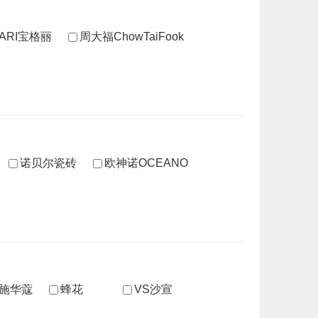
GARI宝格丽
周大福ChowTaiFook
诺贝尔瓷砖
欧神诺OCEANO
pf施华蔻
蜂花
VS沙宣