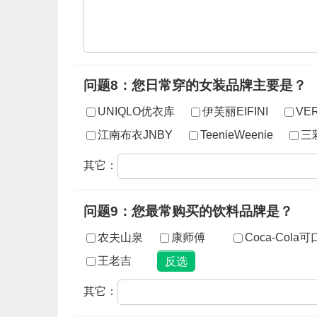
问题8：您日常穿的女装品牌主要是？
UNIQLO优衣库
伊芙丽EIFINI
VE
江南布衣JNBY
TeenieWeenie
三
其它：
问题9：您最常购买的饮料品牌是？
农夫山泉
康师傅
Coca-Cola
王老吉
其它：