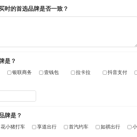
购买时的首选品牌是否一致？
牌是？
银联商务
壹钱包
拉卡拉
抖音支付
品牌是？
花小猪打车
享道出行
首汽约车
如祺出行