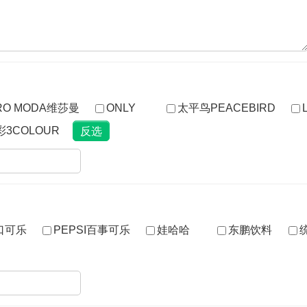
RO MODA维莎曼
ONLY
太平鸟PEACEBIRD
L
彩3COLOUR
可口可乐
PEPSI百事可乐
娃哈哈
东鹏饮料