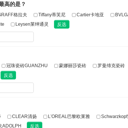
最高的是？
GRAFF格拉夫
Tiffany蒂芙尼
Cartier卡地亚
BVL
te
Leysen莱绅通灵
冠珠瓷砖GUANZHU
蒙娜丽莎瓷砖
罗曼缔克瓷砖
婷
CLEAR清扬
L'OREAL巴黎欧莱雅
Schwarzko
ADOLPH