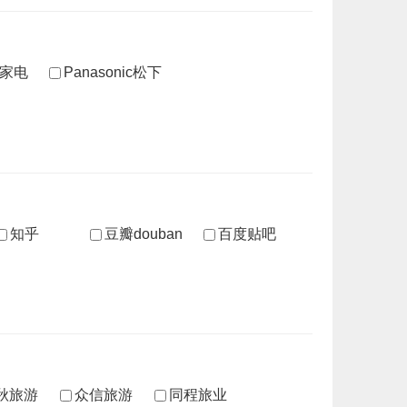
子家电
Panasonic松下
知乎
豆瓣douban
百度贴吧
秋旅游
众信旅游
同程旅业