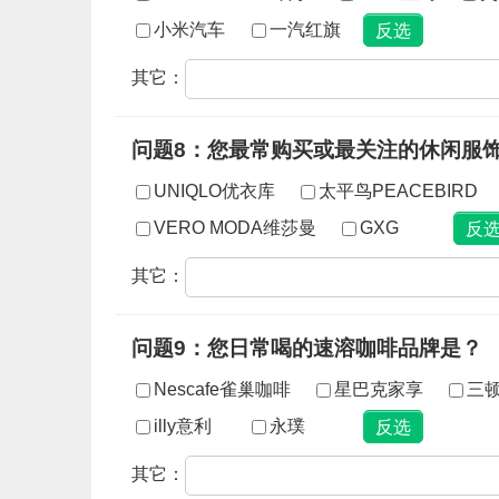
小米汽车
一汽红旗
其它：
问题8：您最常购买或最关注的休闲服
UNIQLO优衣库
太平鸟PEACEBIRD
VERO MODA维莎曼
GXG
其它：
问题9：您日常喝的速溶咖啡品牌是？
Nescafe雀巢咖啡
星巴克家享
三
illy意利
永璞
其它：