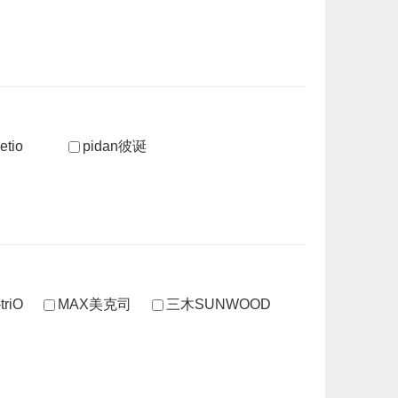
etio
pidan彼诞
riO
MAX美克司
三木SUNWOOD