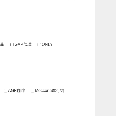
菲
GAP盖璞
ONLY
AGF咖啡
Moccona摩可纳