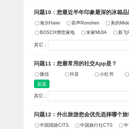
问题10：您最近半年印象最深的冰箱
海尔Haier
容声Ronshen
美的Mid
BOSCH博世家电
米家MIJIA
新飞Fr
其它：
问题11：您最常用的社交App是？
微信
抖音
小红书
其它：
问题12：外出旅游您会优先选择哪个旅
中国国旅CITS
中国旅行社CTS
中