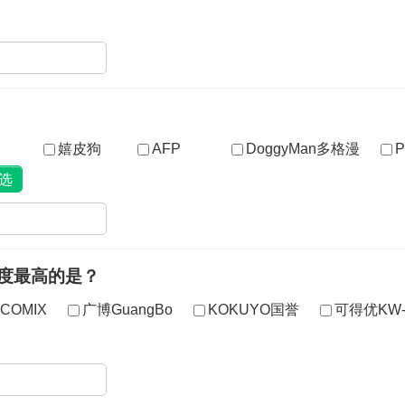
嬉皮狗
AFP
DoggyMan多格漫
P
度最高的是？
COMIX
广博GuangBo
KOKUYO国誉
可得优KW-t