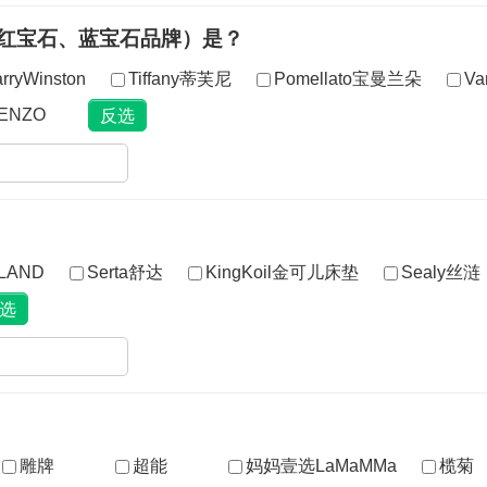
如红宝石、蓝宝石品牌）是？
rryWinston
Tiffany蒂芙尼
Pomellato宝曼兰朵
Va
ENZO
LAND
Serta舒达
KingKoil金可儿床垫
Sealy丝涟
雕牌
超能
妈妈壹选LaMaMMa
榄菊