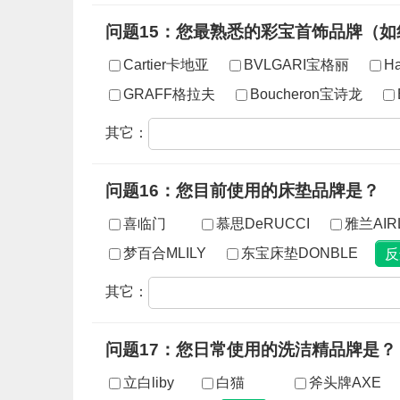
问题15：您最熟悉的彩宝首饰品牌（
Cartier卡地亚
BVLGARI宝格丽
Ha
GRAFF格拉夫
Boucheron宝诗龙
其它：
问题16：您目前使用的床垫品牌是？
喜临门
慕思DeRUCCI
雅兰AIR
梦百合MLILY
东宝床垫DONBLE
其它：
问题17：您日常使用的洗洁精品牌是？
立白liby
白猫
斧头牌AXE