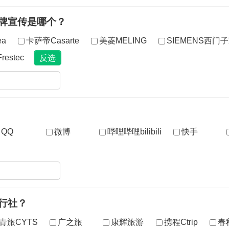
品牌宣传是哪个？
ea
卡萨帝Casarte
美菱MELING
SIEMENS西门
estec
QQ
微博
哔哩哔哩bilibili
快手
行社？
青旅CYTS
广之旅
康辉旅游
携程Ctrip
春