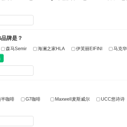
饰品牌是？
森马Semir
海澜之家HLA
伊芙丽EIFINI
马克华
顿半咖啡
G7咖啡
Maxwell麦斯威尔
UCC悠诗诗