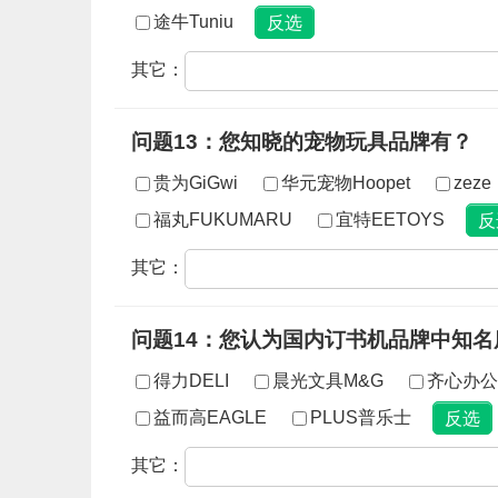
途牛Tuniu
其它：
问题13：您知晓的宠物玩具品牌有？
贵为GiGwi
华元宠物Hoopet
zeze
福丸FUKUMARU
宜特EETOYS
其它：
问题14：您认为国内订书机品牌中知名
得力DELI
晨光文具M&G
齐心办公
益而高EAGLE
PLUS普乐士
其它：