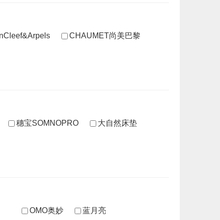
nCleef&Arpels
CHAUMET尚美巴黎
穗宝SOMNOPRO
大自然床垫
OMO奥妙
蓝月亮