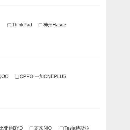
ThinkPad
神舟Hasee
IQOO
OPPO·一加ONEPLUS
比亚迪BYD
蔚来NIO
Tesla特斯拉