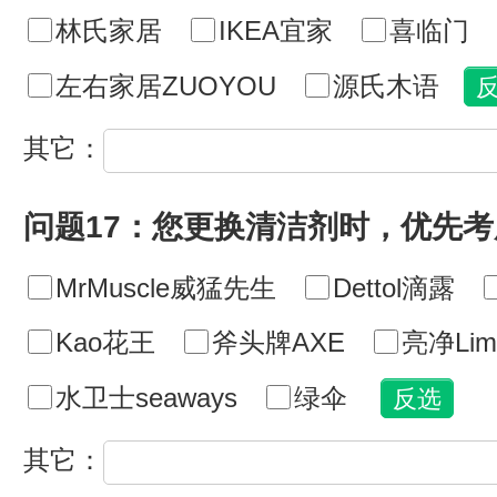
林氏家居
IKEA宜家
喜临门
左右家居ZUOYOU
源氏木语
其它：
问题17：您更换清洁剂时，优先
MrMuscle威猛先生
Dettol滴露
Kao花王
斧头牌AXE
亮净Lim
水卫士seaways
绿伞
其它：