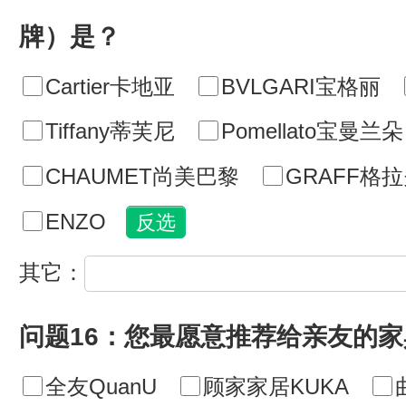
牌）是？
Cartier卡地亚
BVLGARI宝格丽
Tiffany蒂芙尼
Pomellato宝曼兰朵
CHAUMET尚美巴黎
GRAFF格
ENZO
其它：
问题16：您最愿意推荐给亲友的
全友QuanU
顾家家居KUKA