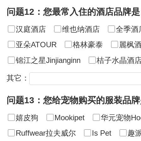
问题12：您最常入住的酒店品牌是
汉庭酒店
维也纳酒店
全季酒
亚朵ATOUR
格林豪泰
麗枫酒
锦江之星Jinjianginn
桔子水晶酒
其它：
问题13：您给宠物购买的服装品
嬉皮狗
Mookipet
华元宠物Hoo
Ruffwear拉夫威尔
Is Pet
趣派