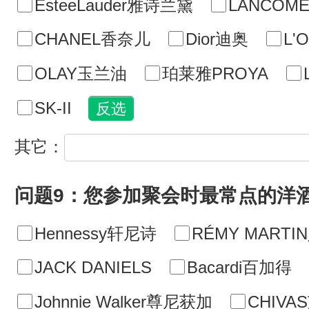
EsteeLauder雅诗兰黛
LANCOM
CHANEL香奈儿
Dior迪奥
L'
OLAY玉兰油
珀莱雅PROYA
SK-II
其它：
问题9：您参加聚会时最常点的洋
Hennessy轩尼诗
RÉMY MART
JACK DANIELS
Bacardi百加得
Johnnie Walker尊尼获加
CHIVA