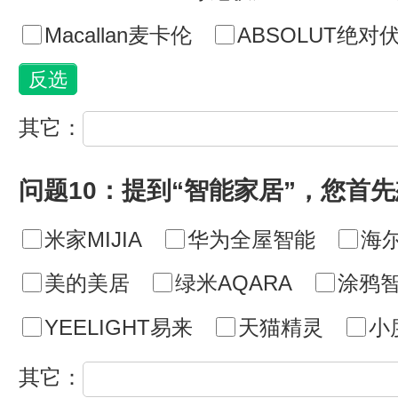
Macallan麦卡伦
ABSOLUT绝对
其它：
问题10：提到“智能家居”，您首
米家MIJIA
华为全屋智能
海尔
美的美居
绿米AQARA
涂鸦智
YEELIGHT易来
天猫精灵
小
其它：