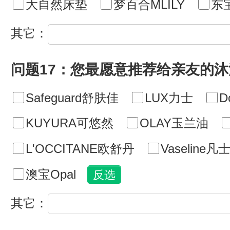
大自然床垫
梦百合MLILY
东
其它：
问题17：您最愿意推荐给亲友的
Safeguard舒肤佳
LUX力士
D
KUYURA可悠然
OLAY玉兰油
L'OCCITANE欧舒丹
Vaseline凡
澳宝Opal
其它：