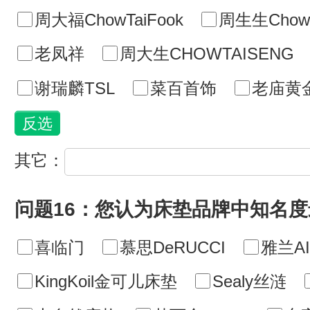
周大福ChowTaiFook
周生生ChowS
老凤祥
周大生CHOWTAISENG
谢瑞麟TSL
菜百首饰
老庙黄
其它：
问题16：您认为床垫品牌中知名
喜临门
慕思DeRUCCI
雅兰AI
KingKoil金可儿床垫
Sealy丝涟