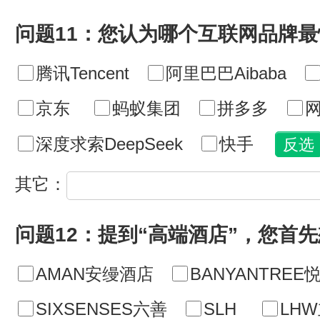
问题11：您认为哪个互联网品牌
腾讯Tencent
阿里巴巴Aibaba
京东
蚂蚁集团
拼多多
网
深度求索DeepSeek
快手
其它：
问题12：提到“高端酒店”，您首
AMAN安缦酒店
BANYANTREE
SIXSENSES六善
SLH
LH