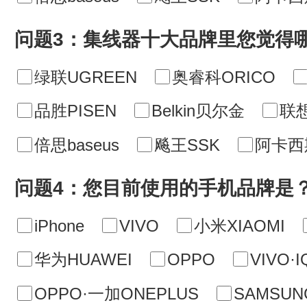
问题3：集线器十大品牌里您觉得
绿联UGREEN
奥睿科ORICO
品胜PISEN
Belkin贝尔金
联想
倍思baseus
飚王SSK
阿卡西斯
问题4：您目前使用的手机品牌是
iPhone
VIVO
小米XIAOMI
华为HUAWEI
OPPO
VIVO·
OPPO·一加ONEPLUS
SAMSU