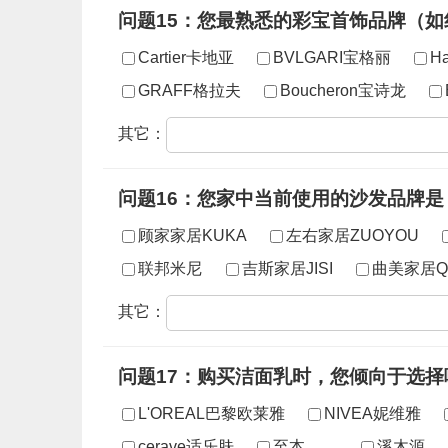
问题15：您最熟悉的彩宝首饰品牌（
Cartier卡地亚
BVLGARI宝格丽
Ha
GRAFF格拉夫
Boucheron宝诗龙
其它：
问题16：您家中当前使用的沙发品牌是
顾家家居KUKA
左右家居ZUOYOU
联邦米尼
吉斯家居JISI
曲美家居Q
其它：
问题17：购买洁面乳时，您倾向于选择
L'OREAL巴黎欧莱雅
NIVEA妮维雅
cerave适乐肤
至本
溪木源