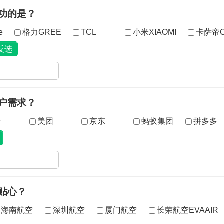
功的是？
e
格力GREE
TCL
小米XIAOMI
卡萨帝Ca
户需求？
音
美团
京东
蚂蚁集团
拼多多
贴心？
海南航空
深圳航空
厦门航空
长荣航空EVAAIR