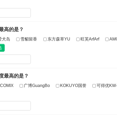
最高的是？
gs爱犬岛
雪貂留香
东方森草YU
旺芙ArfArf
AM
度最高的是？
COMIX
广博GuangBo
KOKUYO国誉
可得优KW-t