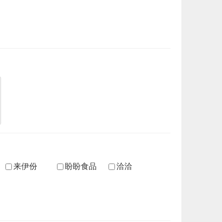
来伊份
盼盼食品
洽洽