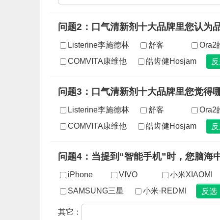
问题2：口气清新剂十大品牌里您认为
Listerine李施德林
舒客
Ora
COMVITA康维他
皓齿健Hosjam
问题3：口气清新剂十大品牌里您觉得
Listerine李施德林
舒客
Ora
COMVITA康维他
皓齿健Hosjam
问题4：当提到“智能手机”时，您脑海
iPhone
VIVO
小米XIAOMI
SAMSUNG三星
小米·REDMI
其它：