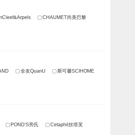
nCleef&Arpels
CHAUMET尚美巴黎
AND
全友QuanU
斯可馨SCIHOME
POND'S旁氏
Cetaphil丝塔芙