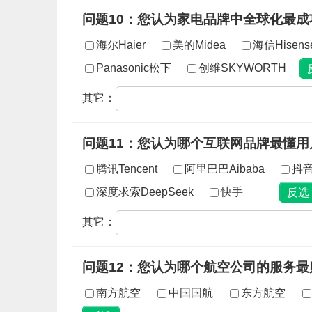
问题10：您认为家电品牌中全球化最成
海尔Haier
美的Midea
海信Hisens
Panasonic松下
创维SKYWORTH
其它：
问题11：您认为哪个互联网品牌最懂用
腾讯Tencent
阿里巴巴Aibaba
抖
深度求索DeepSeek
快手
其它：
问题12：您认为哪个航空公司的服务最
南方航空
中国国航
东方航空