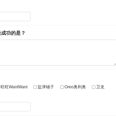
最成功的是？
旺旺WantWant
盐津铺子
Oreo奥利奥
卫龙