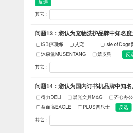
其它：
问题13：您认为宠物洗护品牌中知名度
ISB伊珊娜
艾宠
Isle of Do
沐森堂MUSENTANG
嬉皮狗
其它：
问题14：您认为国内订书机品牌中知名
得力DELI
晨光文具M&G
齐心办公
益而高EAGLE
PLUS普乐士
其它：