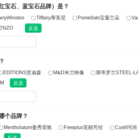
如红宝石、蓝宝石品牌）是？
rryWinston
Tiffany蒂芙尼
Pomellato宝曼兰朵
Va
ENZO
？
EDITIONS意迪森
M&D米兰映像
斯帝罗兰STEEL-L
M
哪个品牌？
Mentholatum曼秀雷敦
Freeplus芙丽芳丝
Curél珂润