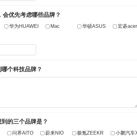
，会优先考虑哪些品牌？
华为HUAWEI
Mac
华硕ASUS
宏碁acer
到哪个科技品牌？
想到的三个品牌是？
问界AITO
蔚来NIO
极氪ZEEKR
小鹏汽车X