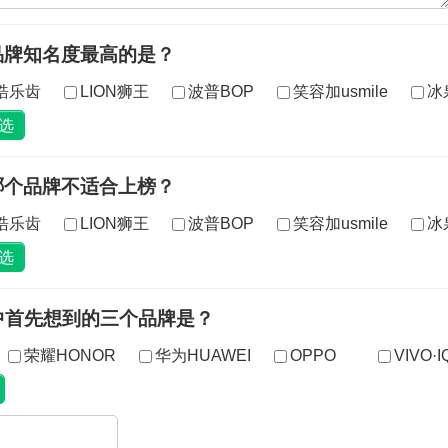
品牌知名度最高的是？
2皓乐齿
LION狮王
波普BOP
笑容加usmile
冰泉
哪个品牌不适合上榜？
2皓乐齿
LION狮王
波普BOP
笑容加usmile
冰泉
中首先想到的三个品牌是？
荣耀HONOR
华为HUAWEI
OPPO
VIVO·