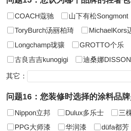
COACH蔻驰
山下有松Songmont
ToryBurch汤丽柏琦
MichaelKo
Longchamp珑骧
GROTTO个乐
古良吉吉kunogigi
迪桑娜DISSON
其它：
问题16：您装修时选择的涂料品牌
Nippon立邦
Dulux多乐士
三
PPG大师漆
华润漆
düfa都芳