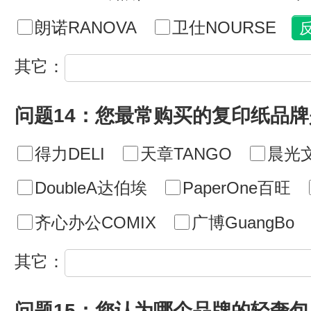
朗诺RANOVA
卫仕NOURSE
其它：
问题14：您最常购买的复印纸品牌
得力DELI
天章TANGO
晨光
DoubleA达伯埃
PaperOne百旺
齐心办公COMIX
广博GuangBo
其它：
问题15：您认为哪个品牌的轻奢包 