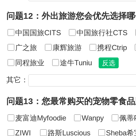
问题12：外出旅游您会优先选择
中国国旅CITS
中国旅行社CTS
广之旅
康辉旅游
携程Ctrip
同程旅业
途牛Tuniu
其它：
问题13：您最常购买的宠物零食
麦富迪Myfoodie
Wanpy
佩蒂P
ZIWI
路斯Luscious
Sheba