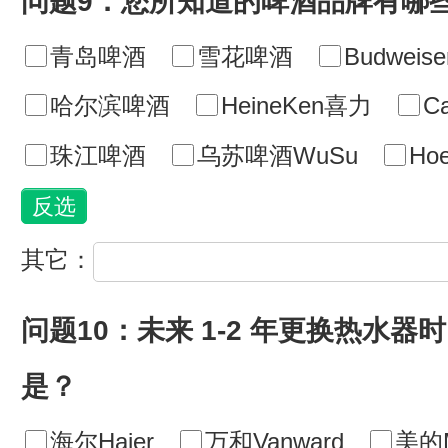
问题9：您所知道的啤酒品牌有哪
青岛啤酒
雪花啤酒
Budwei
哈尔滨啤酒
HeineKen喜力
C
珠江啤酒
乌苏啤酒WuSu
Ho
其它：
问题10：未来 1-2 年更换热水
是？
海尔Haier
万和Vanward
美的M