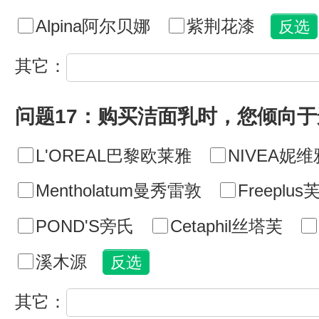
Alpina阿尔贝娜
紫荆花漆
其它：
问题17：购买洁面乳时，您倾向
L'OREAL巴黎欧莱雅
NIVEA妮维
Mentholatum曼秀雷敦
Freeplu
POND'S旁氏
Cetaphil丝塔芙
溪木源
其它：