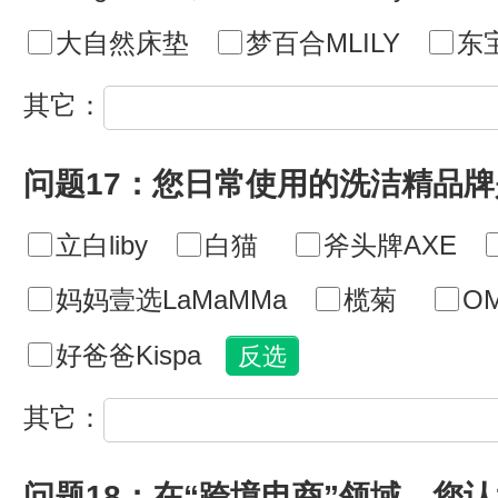
大自然床垫
梦百合MLILY
东
其它：
问题17：您日常使用的洗洁精品牌
立白liby
白猫
斧头牌AXE
妈妈壹选LaMaMMa
榄菊
O
好爸爸Kispa
其它：
问题18：在“跨境电商”领域，您