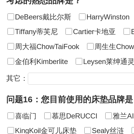
考虑的熟悉品牌是？
DeBeers戴比尔斯
HarryWinston
Tiffany蒂芙尼
Cartier卡地亚
周大福ChowTaiFook
周生生ChowS
金伯利Kimberlite
Leysen莱绅通
其它：
问题16：您目前使用的床垫品牌是
喜临门
慕思DeRUCCI
雅兰AI
KingKoil金可儿床垫
Sealy丝涟