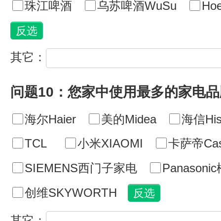
珠江啤酒
乌苏啤酒WuSu
Ho
其它：
问题10：您家中使用最多的家电
海尔Haier
美的Midea
海信His
TCL
小米XIAOMI
卡萨帝Cas
SIEMENS西门子家电
Panasoni
创维SKYWORTH
其它：