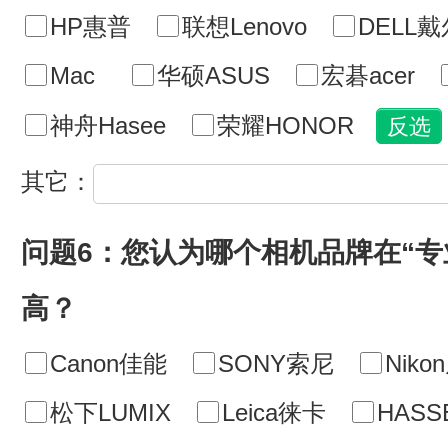
HP惠普
联想Lenovo
DELL戴
Mac
华硕ASUS
宏碁acer
神舟Hasee
荣耀HONOR
其它：
问题6：您认为哪个相机品牌在“专
高？
Canon佳能
SONY索尼
Niko
松下LUMIX
Leica徕卡
HASS