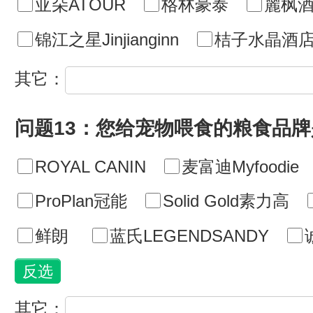
亚朵ATOUR
格林豪泰
麗枫酒
锦江之星Jinjianginn
桔子水晶酒
其它：
问题13：您给宠物喂食的粮食品牌
ROYAL CANIN
麦富迪Myfoodie
ProPlan冠能
Solid Gold素力高
鲜朗
蓝氏LEGENDSANDY
其它：