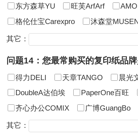
东方森草YU
旺芙ArfArf
AMO
格伦仕宝Carexpro
沐森堂MUSEN
其它：
问题14：您最常购买的复印纸品牌
得力DELI
天章TANGO
晨光
DoubleA达伯埃
PaperOne百旺
齐心办公COMIX
广博GuangBo
其它：