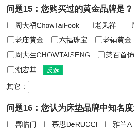
问题15：您购买过的黄金品牌是？
周大福ChowTaiFook
老凤祥
老庙黄金
六福珠宝
老铺黄金
周大生CHOWTAISENG
菜百首
潮宏基
其它：
问题16：您认为床垫品牌中知名
喜临门
慕思DeRUCCI
雅兰AI