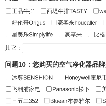
王品牛排
西堤牛排TASTY
wa
好伦哥Origus
豪客来houcaller
星美乐Simplylife
豪享来
比格B
其它：
问题10：您购买的空气净化器品牌
冰尊BENSHION
Honeywell霍尼
飞利浦家电
Panasonic松下
美
三五二352
Blueair布鲁雅尔