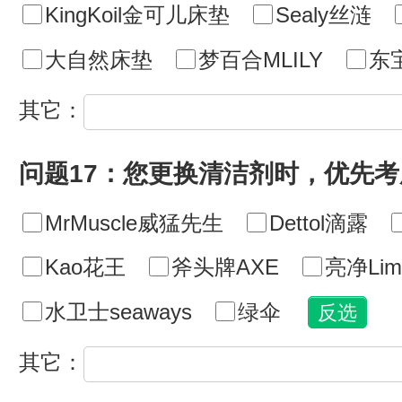
KingKoil金可儿床垫
Sealy丝涟
大自然床垫
梦百合MLILY
东
其它：
问题17：您更换清洁剂时，优先
MrMuscle威猛先生
Dettol滴露
Kao花王
斧头牌AXE
亮净Lim
水卫士seaways
绿伞
其它：