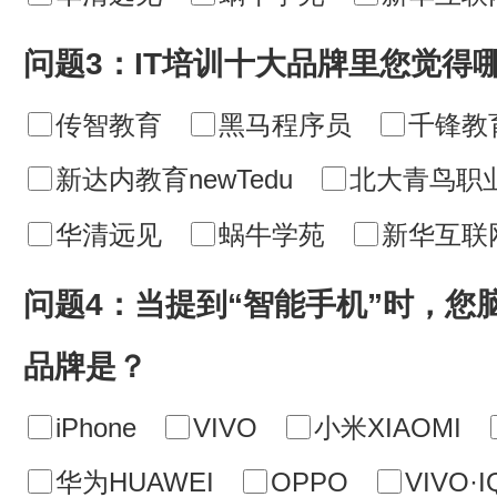
问题3：IT培训十大品牌里您觉得
传智教育
黑马程序员
千锋教
新达内教育newTedu
北大青鸟职
华清远见
蜗牛学苑
新华互联
问题4：当提到“智能手机”时，您
品牌是？
iPhone
VIVO
小米XIAOMI
华为HUAWEI
OPPO
VIVO·