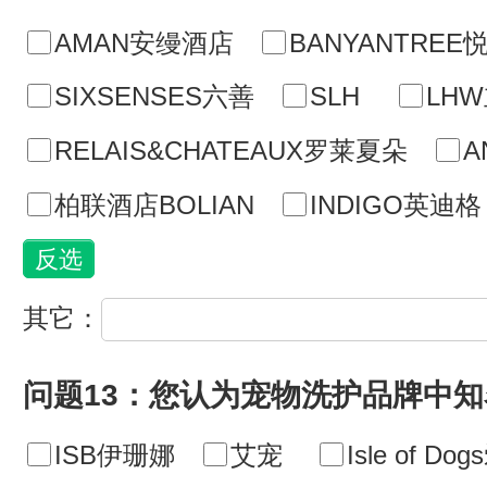
AMAN安缦酒店
BANYANTREE
SIXSENSES六善
SLH
LH
RELAIS&CHATEAUX罗莱夏朵
A
柏联酒店BOLIAN
INDIGO英迪格
其它：
问题13：您认为宠物洗护品牌中
ISB伊珊娜
艾宠
Isle of D