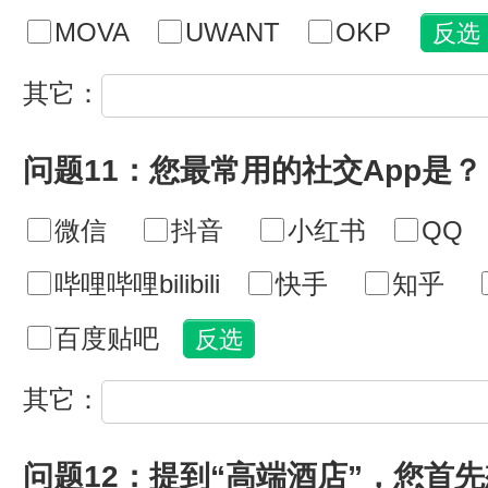
MOVA
UWANT
OKP
其它：
问题11：您最常用的社交App是？
微信
抖音
小红书
QQ
哔哩哔哩bilibili
快手
知乎
百度贴吧
其它：
问题12：提到“高端酒店”，您首