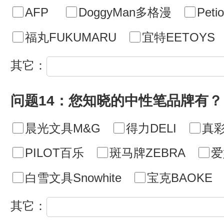
AFP
DoggyMan多格漫
Petio
福丸FUKUMARU
宜特EETOYS
其它：
问题14：您知晓的中性笔品牌有？
晨光文具M&G
得力DELI
真彩t
PILOT百乐
斑马牌ZEBRA
爱
白雪文具Snowhite
宝克BAOKE
其它：