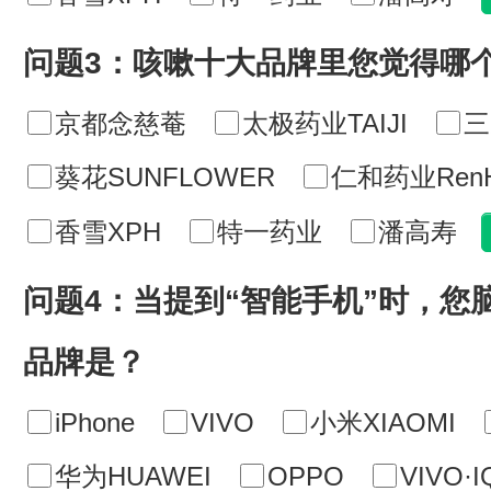
问题3：咳嗽十大品牌里您觉得哪
京都念慈菴
太极药业TAIJI
三
葵花SUNFLOWER
仁和药业Ren
香雪XPH
特一药业
潘高寿
问题4：当提到“智能手机”时，您
品牌是？
iPhone
VIVO
小米XIAOMI
华为HUAWEI
OPPO
VIVO·