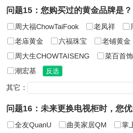
问题15：您购买过的黄金品牌是？
周大福ChowTaiFook
老凤祥
老庙黄金
六福珠宝
老铺黄金
周大生CHOWTAISENG
菜百首
潮宏基
其它：
问题16：未来更换电视柜时，您
全友QuanU
曲美家居QM
掌