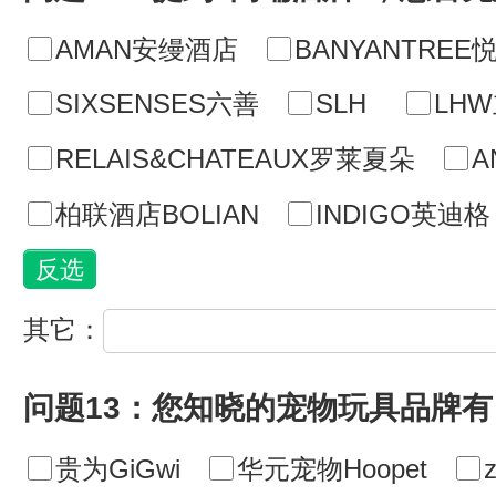
AMAN安缦酒店
BANYANTREE
SIXSENSES六善
SLH
LH
RELAIS&CHATEAUX罗莱夏朵
A
柏联酒店BOLIAN
INDIGO英迪格
其它：
问题13：您知晓的宠物玩具品牌有
贵为GiGwi
华元宠物Hoopet