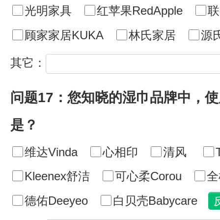
光明家具
红苹果RedApple
联
顾家家居KUKA
林氏家居
源
其它：
问题17：您知晓的湿巾品牌中，
是？
维达Vinda
心相印
清风
Kleenex舒洁
可心柔Corou
全
德佑Deeyeo
白贝壳Babycare