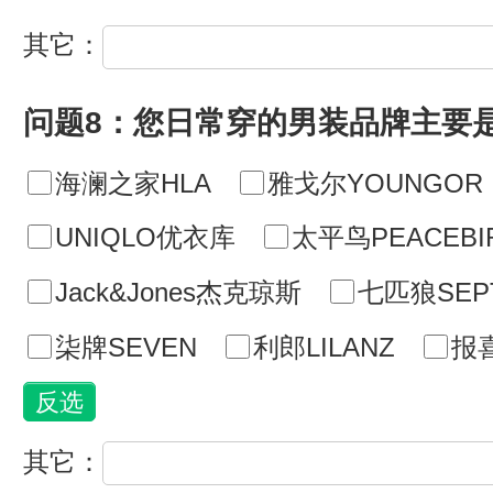
其它：
问题8：您日常穿的男装品牌主要
海澜之家HLA
雅戈尔YOUNGOR
UNIQLO优衣库
太平鸟PEACEBI
Jack&Jones杰克琼斯
七匹狼SEP
柒牌SEVEN
利郎LILANZ
报喜
其它：