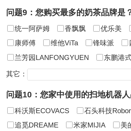
问题9：您购买最多的奶茶品牌是
统一阿萨姆
香飘飘
优乐美
康师傅
维他ViTa
锋味派
兰芳园LANFONGYUEN
东鹏港
其它：
问题10：您家中使用的扫地机器
科沃斯ECOVACS
石头科技Robor
追觅DREAME
米家MIJIA
美的