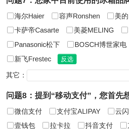
问题7：您家中目前使用的冰箱品
海尔Haier
容声Ronshen
美的M
卡萨帝Casarte
美菱MELING
Panasonic松下
BOSCH博世家电
新飞Frestec
其它：
问题8：提到“移动支付”，您首先
微信支付
支付宝ALIPAY
云闪
壹钱包
拉卡拉
抖音支付