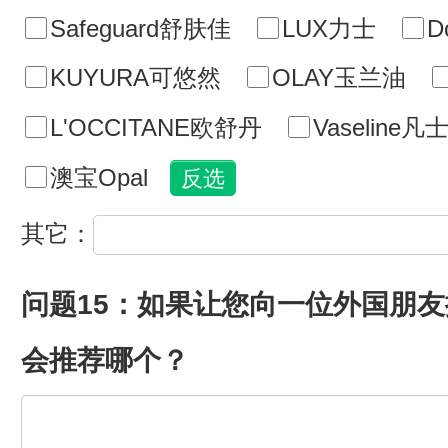
Safeguard舒肤佳
LUX力士
D
KUYURA可悠然
OLAY玉兰油
L'OCCITANE欧舒丹
Vaseline凡
澳宝Opal
其它：
问题15：如果让您向一位外国朋
会推荐哪个？