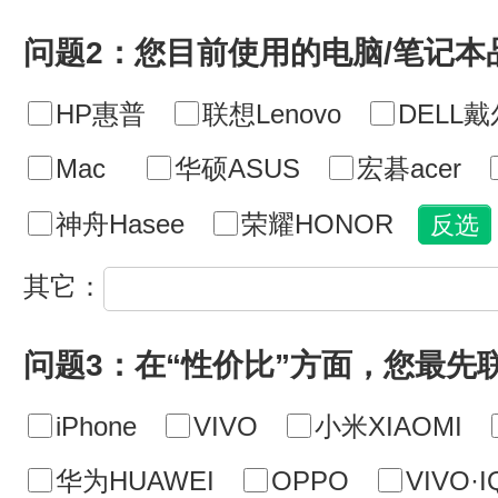
问题2：您目前使用的电脑/笔记本
HP惠普
联想Lenovo
DELL戴
Mac
华硕ASUS
宏碁acer
神舟Hasee
荣耀HONOR
其它：
问题3：在“性价比”方面，您最先
iPhone
VIVO
小米XIAOMI
华为HUAWEI
OPPO
VIVO·