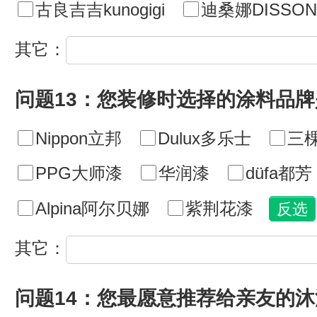
古良吉吉kunogigi
迪桑娜DISSON
其它：
问题13：您装修时选择的涂料品牌
Nippon立邦
Dulux多乐士
三
PPG大师漆
华润漆
düfa都芳
Alpina阿尔贝娜
紫荆花漆
其它：
问题14：您最愿意推荐给亲友的