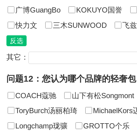
广博GuangBo
KOKUYO国誉
快力文
三木SUNWOOD
飞兹f
其它：
问题12：您认为哪个品牌的轻奢包 
COACH蔻驰
山下有松Songmont
ToryBurch汤丽柏琦
MichaelKo
Longchamp珑骧
GROTTO个乐