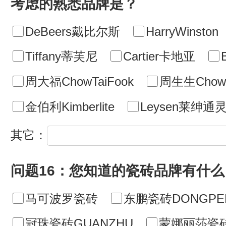
考虑的熟悉品牌是？
DeBeers戴比尔斯
HarryWinston
Tiffany蒂芙尼
Cartier卡地亚
周大福ChowTaiFook
周生生ChowS
金伯利Kimberlite
Leysen莱绅通
其它：
问题16：您知道的瓷砖品牌有什么
马可波罗瓷砖
东鹏瓷砖DONGPE
冠珠瓷砖GUANZHU
蒙娜丽莎瓷