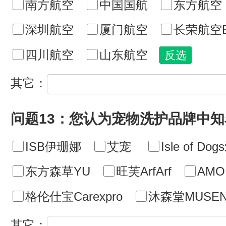
南方航空
中国国航
东方航空
深圳航空
厦门航空
长荣航空E
四川航空
山东航空
其它：
问题13：您认为宠物洗护品牌中
ISB伊珊娜
艾宠
Isle of D
东方森草YU
旺芙ArfArf
AMO
格伦仕宝Carexpro
沐森堂MUSEN
其它：