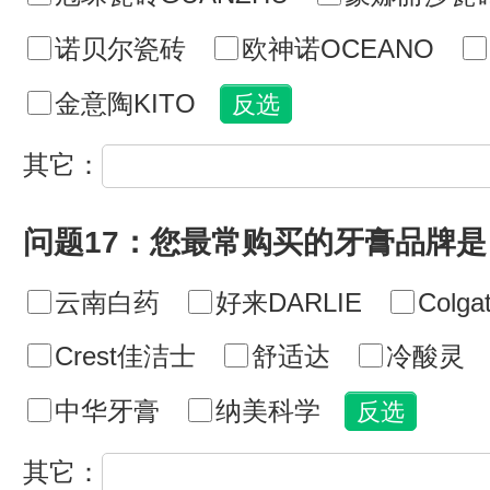
诺贝尔瓷砖
欧神诺OCEANO
金意陶KITO
其它：
问题17：您最常购买的牙膏品牌是
云南白药
好来DARLIE
Colg
Crest佳洁士
舒适达
冷酸灵
中华牙膏
纳美科学
其它：