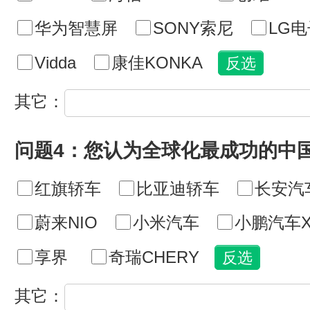
华为智慧屏
SONY索尼
LG电
Vidda
康佳KONKA
其它：
问题4：您认为全球化最成功的中
红旗轿车
比亚迪轿车
长安汽
蔚来NIO
小米汽车
小鹏汽车X
享界
奇瑞CHERY
其它：