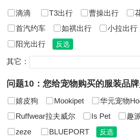
滴滴
T3出行
曹操出行
首汽约车
如祺出行
小拉出行
阳光出行
其它：
问题10：您给宠物购买的服装品
嬉皮狗
Mookipet
华元宠物Hoo
Ruffwear拉夫威尔
Is Pet
趣派
zeze
BLUEPORT