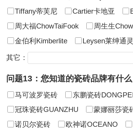
Tiffany蒂芙尼
Cartier卡地亚
周大福ChowTaiFook
周生生ChowS
金伯利Kimberlite
Leysen莱绅通
其它：
问题13：您知道的瓷砖品牌有什么
马可波罗瓷砖
东鹏瓷砖DONGPE
冠珠瓷砖GUANZHU
蒙娜丽莎瓷
诺贝尔瓷砖
欧神诺OCEANO