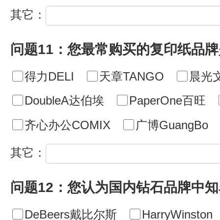
其它：
问题11：您最常购买的复印纸品牌
得力DELI
天章TANGO
晨光
DoubleA达伯埃
PaperOne百旺
齐心办公COMIX
广博GuangBo
其它：
问题12：您认为国内钻石品牌中
DeBeers戴比尔斯
HarryWinston