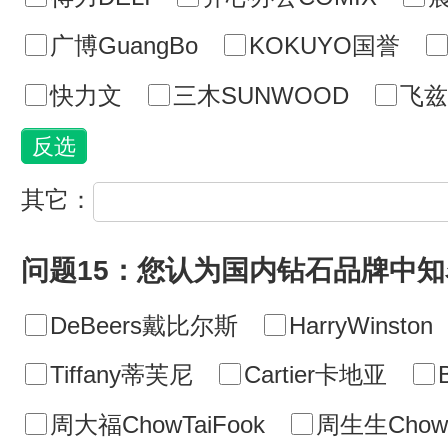
广博GuangBo
KOKUYO国誉
快力文
三木SUNWOOD
飞兹f
其它：
问题15：您认为国内钻石品牌中
DeBeers戴比尔斯
HarryWinston
Tiffany蒂芙尼
Cartier卡地亚
周大福ChowTaiFook
周生生ChowS