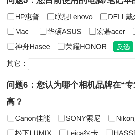
问题5：您目前使用的电脑/笔记本
HP惠普
联想Lenovo
DELL戴
Mac
华硕ASUS
宏碁acer
神舟Hasee
荣耀HONOR
其它：
问题6：您认为哪个相机品牌在“专
高？
Canon佳能
SONY索尼
Niko
松下LUMIX
Leica徕卡
HASS