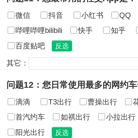
微信
抖音
小红书
QQ
哔哩哔哩bilibili
快手
知乎
百度贴吧
其它：
问题12：您日常使用最多的网约
滴滴
T3出行
曹操出行
首汽约车
如祺出行
小拉出行
阳光出行