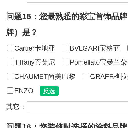
问题15：您最熟悉的彩宝首饰品
牌）是？
Cartier卡地亚
BVLGARI宝格丽
Tiffany蒂芙尼
Pomellato宝曼兰朵
CHAUMET尚美巴黎
GRAFF格
ENZO
其它：
问题16：您装修时选择的涂料品牌