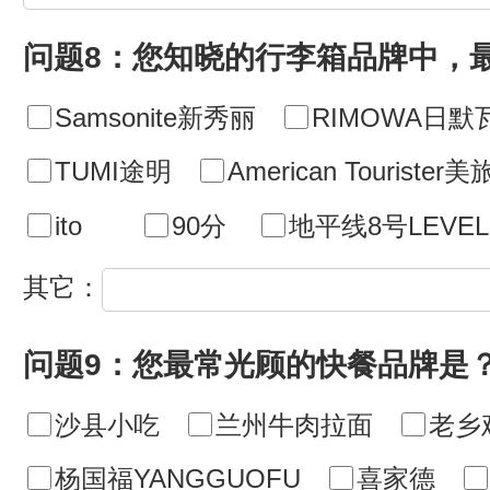
问题8：您知晓的行李箱品牌中，
Samsonite新秀丽
RIMOWA日默
TUMI途明
American Tourister美
ito
90分
地平线8号LEVEL
其它：
问题9：您最常光顾的快餐品牌是
沙县小吃
兰州牛肉拉面
老乡
杨国福YANGGUOFU
喜家德