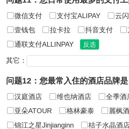
微信支付
支付宝ALIPAY
云闪
壹钱包
拉卡拉
抖音支付
通联支付ALLINPAY
其它：
问题12：您最常入住的酒店品牌是
汉庭酒店
维也纳酒店
全季酒
亚朵ATOUR
格林豪泰
麗枫酒
锦江之星Jinjianginn
桔子水晶酒