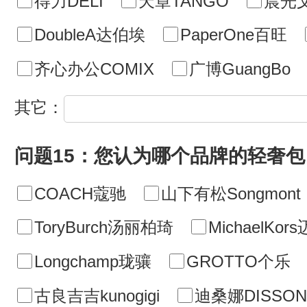
得力DELI
天章TANGO
晨光
DoubleA达伯埃
PaperOne百旺
齐心办公COMIX
广博GuangBo
其它：
问题15：您认为哪个品牌的轻奢包 
COACH蔻驰
山下有松Songmont
ToryBurch汤丽柏琦
MichaelKo
Longchamp珑骧
GROTTO个乐
古良吉吉kunogigi
迪桑娜DISSON