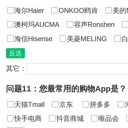
海尔Haier
ONKOO鸥肯
美的M
澳柯玛AUCMA
容声Ronshen
海信Hisense
美菱MELING
白
其它：
问题11：您最常用的购物App是？
天猫Tmall
京东
拼多多
快手电商
抖音商城
唯品会