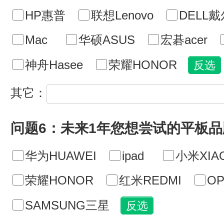
HP惠普
联想Lenovo
DELL戴
Mac
华硕ASUS
宏碁acer
神舟Hasee
荣耀HONOR
其它：
问题6：未来1年您想尝试的平板
华为HUAWEI
ipad
小米XIA
荣耀HONOR
红米REDMI
O
SAMSUNG三星