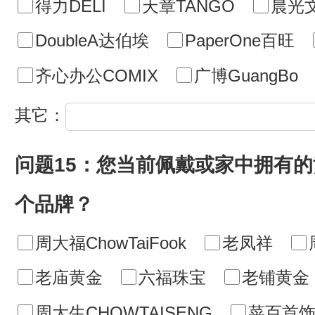
得力DELI
天章TANGO
晨光
DoubleA达伯埃
PaperOne百旺
齐心办公COMIX
广博GuangBo
其它：
问题15：您当前佩戴或家中拥有
个品牌？
周大福ChowTaiFook
老凤祥
老庙黄金
六福珠宝
老铺黄金
周大生CHOWTAISENG
菜百首